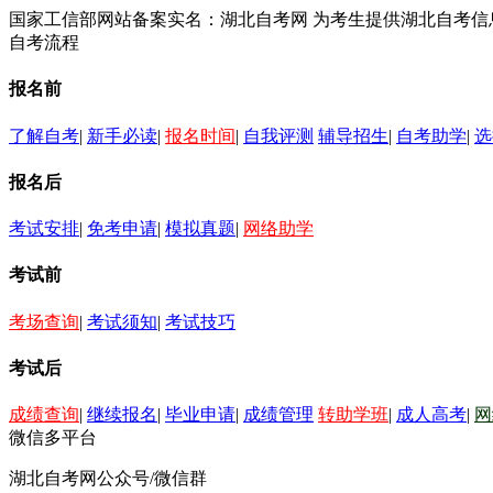
国家工信部网站备案实名：湖北自考网 为考生提供湖北自考
自考流程
报名前
了解自考
|
新手必读
|
报名时间
|
自我评测
辅导招生
|
自考助学
|
选
报名后
考试安排
|
免考申请
|
模拟真题
|
网络助学
考试前
考场查询
|
考试须知
|
考试技巧
考试后
成绩查询
|
继续报名
|
毕业申请
|
成绩管理
转助学班
|
成人高考
|
网
微信多平台
湖北自考网公众号/微信群