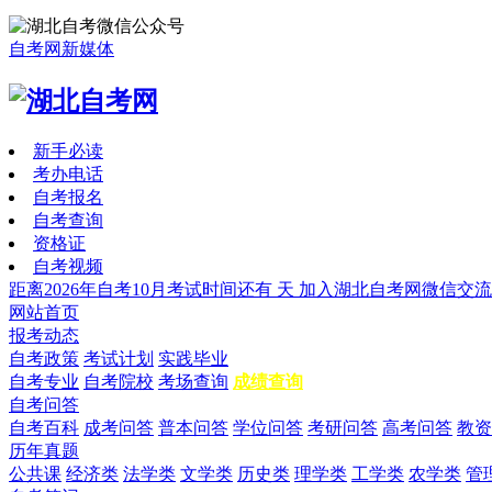
自考网新媒体
新手必读
考办电话
自考报名
自考查询
资格证
自考视频
距离2026年自考10月考试时间还有
天
加入湖北自考网微信交流
网站首页
报考动态
自考政策
考试计划
实践毕业
自考专业
自考院校
考场查询
成绩查询
自考问答
自考百科
成考问答
普本问答
学位问答
考研问答
高考问答
教资
历年真题
公共课
经济类
法学类
文学类
历史类
理学类
工学类
农学类
管