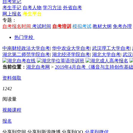
自考笔记
考生手记
自考人物
学习方法
外省自考
网上报名
考生平台
专题：
自考报名时间
考试时间
自考培训
模拟考试
教材大纲
免考办理
热门学校
中南财经政法大学自考
|
华中农业大学自考
|
武汉理工大学自考
|
湖北第二师范学院自考
|
湖北经济学院自考
|
湖北大学自考
|
武汉
当前位置：
湖北自考网
>
2019年4月自考《播音与主持创作基
资料领取
1242
阅读量
视频课程
报名
分享到空间
分享到新浪微博
分享到QQ
分享到微信