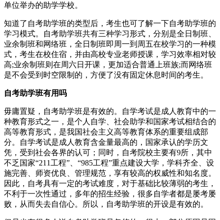
单位举办的助学学校。
知道了自考助学班的类型后，考生也可了解一下自考助学班的
学习模式。自考助学班共有三种学习形式，分别是全日制班、
业余制班和网络班，全日制班即周一到周五在校学习的一种模
式，考生在校住宿，并由高校专业老师授课，学习效率相对较
高;业余制班则在周六日开课，更加适合普通上班族;而网络班
是不会受到时空限制的，方便了没有固定休息时间的考生。
自考助学班有用吗
毋庸置疑，自考助学班是有效的。自学考试是成人教育中的一
种教育形式之一，是个人自学、社会助学和国家考试相结合的
高等教育形式，是我国社会主义高等教育体系的重要组成部
分。自学考试是成人教育含金量最高的，国家承认的学历文
凭，受到社会各界的认可；同时，自考院校主要有9所，其中
不乏国家“211工程”、“985工程”重点建设大学，学科齐全、设
施完善、师资优良、管理规范，享有较高的权威性和知名度。
因此，自考具有一定的考试难度，对于基础比较薄弱的考生，
不利于一次性通过，多年的招生经验，很多自学者都是屡考屡
败，从而失去自信心。所以，自考助学班的开设是有效的。