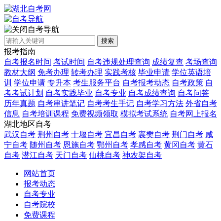
自考导航
搜索
报考指南
自考报名时间
考试时间
自考违规处理查询
成绩复查
考场查询
教材大纲
免考办理
转考办理
实践考核
毕业申请
学位英语培
训
学位申请
专升本
考生服务平台
自考报考动态
自考政策
自
考考试计划
自考实践毕业
自考专业
自考成绩查询
自考问答
历年真题
自考串讲笔记
自考考生手记
自考学习方法
外省自考
信息
自考培训课程
免费视频领取
模拟考试系统
自考网上报名
湖北地区自考
武汉自考
荆州自考
十堰自考
宜昌自考
襄樊自考
荆门自考
咸
宁自考
随州自考
恩施自考
鄂州自考
孝感自考
黄冈自考
黄石
自考
潜江自考
天门自考
仙桃自考
神农架自考
网站首页
报考动态
自考专业
自考院校
免费课程