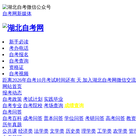
自考网新媒体
新手必读
考办电话
自考报名
自考查询
资格证
自考视频
距离2026年自考10月考试时间还有
天
加入湖北自考网微信交流
网站首页
报考动态
自考政策
考试计划
实践毕业
自考专业
自考院校
考场查询
成绩查询
自考问答
自考百科
成考问答
普本问答
学位问答
考研问答
高考问答
教资
历年真题
公共课
经济类
法学类
文学类
历史类
理学类
工学类
农学类
管