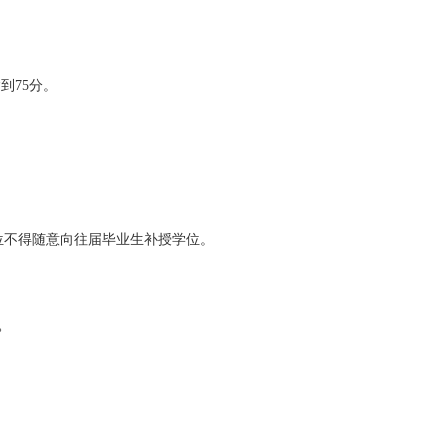
到75分。
单位不得随意向往届毕业生补授学位。
。