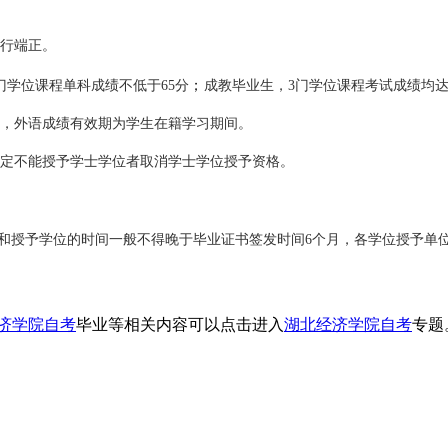
品行端正。
每门学位课程单科成绩不低于65分
；
成教毕业生，
3门学位课程考试成绩均达
试，外语成绩有效期为学生在籍学习期间。
认定不能授予学士学位者取消学士学位授予资格。
：申请和授予学位的时间一般不得晚于毕业证书签发时间6个月，各学位授予
济学院自考
毕业等相关内容可以点击进入
湖北经济学院自考
专题