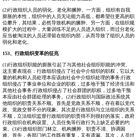
(2)行政组织人员的弱化、老化和臃肿。一方面，组织有自我
膨胀的本性，组织中的人员无论能力高低，都希望往更高的职
位攀升，其结果，必然导致机构的臃肿。另一方面，在组织规
模扩大的过程中，大量训练不足的人员进入组织，而过分老化
应当被淘汰的人员还滞留在组织内部，从而导致了组织人员的
弱化和老化。
153、行政组织变革的征兆
(1)行政组织职能的膨胀引起了与其他社会组织职能的冲突。
这主要表现在：行政组织侵占了社会中介组织的职权，它以大
量的机构和人员处理本应该由社会中介组织处理的事务;行政
组织侵占了事业单位和企业的职权，过多地干预了经济生活和
其他社会事务;行政组织侵占了社会群团的职权，过多地干预
本应由社会群团处理的事务。(2)行政组织与国际政治系统其
他组织的职责关系不顺。首先是党政关系不顺，存在着以党代
政、党政交替不分的现象。其次是行政组织与立法组织的关系
不顺，立法组织监督行政组织的职责得不到很好的落实，政府
行政组织在机构设置、人员任免等行政行为上缺乏必要的约
束。(3)行政组织部门林立、机构臃肿、职责不清、协调困
难。首先，各部门的工作既有重复，又有遗漏。其次，人员过