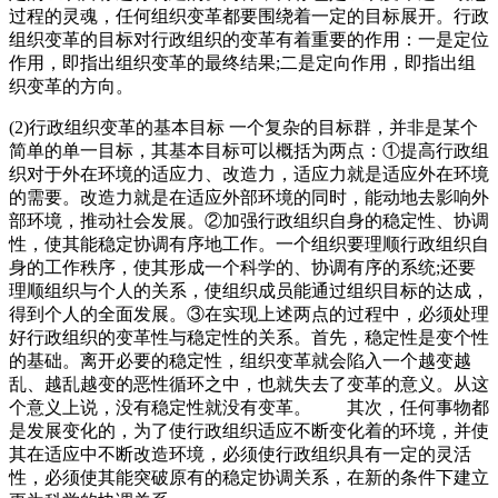
过程的灵魂，任何组织变革都要围绕着一定的目标展开。行政
组织变革的目标对行政组织的变革有着重要的作用：一是定位
作用，即指出组织变革的最终结果;二是定向作用，即指出组
织变革的方向。
(2)行政组织变革的基本目标 一个复杂的目标群，并非是某个
简单的单一目标，其基本目标可以概括为两点：①提高行政组
织对于外在环境的适应力、改造力，适应力就是适应外在环境
的需要。改造力就是在适应外部环境的同时，能动地去影响外
部环境，推动社会发展。②加强行政组织自身的稳定性、协调
性，使其能稳定协调有序地工作。一个组织要理顺行政组织自
身的工作秩序，使其形成一个科学的、协调有序的系统;还要
理顺组织与个人的关系，使组织成员能通过组织目标的达成，
得到个人的全面发展。③在实现上述两点的过程中，必须处理
好行政组织的变革性与稳定性的关系。首先，稳定性是变个性
的基础。离开必要的稳定性，组织变革就会陷入一个越变越
乱、越乱越变的恶性循环之中，也就失去了变革的意义。从这
个意义上说，没有稳定性就没有变革。 其次，任何事物都
是发展变化的，为了使行政组织适应不断变化着的环境，并使
其在适应中不断改造环境，必须使行政组织具有一定的灵活
性，必须使其能突破原有的稳定协调关系，在新的条件下建立