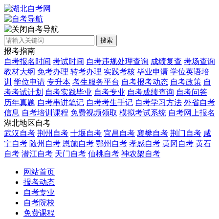
自考导航
搜索
报考指南
自考报名时间
考试时间
自考违规处理查询
成绩复查
考场查询
教材大纲
免考办理
转考办理
实践考核
毕业申请
学位英语培
训
学位申请
专升本
考生服务平台
自考报考动态
自考政策
自
考考试计划
自考实践毕业
自考专业
自考成绩查询
自考问答
历年真题
自考串讲笔记
自考考生手记
自考学习方法
外省自考
信息
自考培训课程
免费视频领取
模拟考试系统
自考网上报名
湖北地区自考
武汉自考
荆州自考
十堰自考
宜昌自考
襄樊自考
荆门自考
咸
宁自考
随州自考
恩施自考
鄂州自考
孝感自考
黄冈自考
黄石
自考
潜江自考
天门自考
仙桃自考
神农架自考
网站首页
报考动态
自考专业
自考院校
免费课程