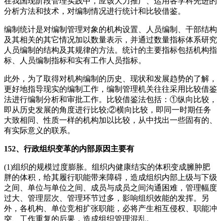
在我国现阶段管理实践中，应该大力推广、运用各学科先进的
分析方法和技术，对编制情况进行统计和比较借鉴。
编制统计是对编制管理对象的机构设置、人员编制、干部结构
及其相关的其它情况加以数量表示，并通过数量指标体系研究
人员编制的结构及其规律的方法。统计的主要指标包括机构指
标、人员编制指标和实有工作人员指标。
此外，为了取得对机构编制的历史、现状和发展趋势的了解，
更好地指导现实的编制工作，编制管理机关往往采用比较借鉴
法进行编制分析和审批工作。比较借鉴法包括：①纵向比较，
即从历史发展的角度进行比较;②横向比较，即同一时期任务
大致相同、性质一样的机构加以比较，从中找出一些固有的、
有实际意义的联系。
152、行政组织变革的内部原因主要有
(1)组织的规模过度膨胀。组织内健康结实的体积变成臃肿肥
胖的体积，给其履行职能带来障碍，造成组织内部上级与下级
之间、单位与单位之间、成员与成员之间沟通困难，管理幅度
过大、管理层次、管理环节过多，影响组织效能的发挥。另
外，各机构、单位竞相扩张职能，必将产生相互侵权、职能冲
突、工作重复的后果，造成组织管理混乱。