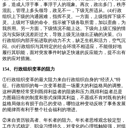
多，造成人浮于事，事浮于人的现象。再次，政出多门，秩序
混乱，管理上多头领导，政见不一，下级无所适从。(4)行政
组织上下级的沟通困难，指挥不灵。一方面，上级指挥下级不
灵。上级对下级的命令、指示被下级各取所需，加以歪曲，为
我所用。另一方面，下级情况不能上达。下级向上级汇报的情
况与实际状况差距过大，导致上级无法做出正确的决策。(5)
行政组织内部开拓进取的动力不大，缺乏生机和活力，空气沉
闷。(6)行政组织与其特定的社会环境不相适应，不能很好地
履行其职能，面对突发事件时缺乏快速的反应能力，提不出有
效的应对措施。
154、行政组织变革的阻力
①行政组织变革的最大阻力来自行政组织自身的“经济人”特
征。行政组织的每一次变革都是一场重大的利益格局的调整。
这种调整经常受到既得利益者的阻挠和压力;既得利益者总是
力图藉旧有的制度和形式保障其利益，不愿或不肯对既有的利
益格局做出有损于自己的变动，哪怕这种变动反映了事务发展
的规律而有利于整个社会福利的增进。
②来自资历较高者、年长者的阻力。年长者思维观念较定型，
工作方式稳定、职业习惯持久，对变化的心理抵触较强，对组