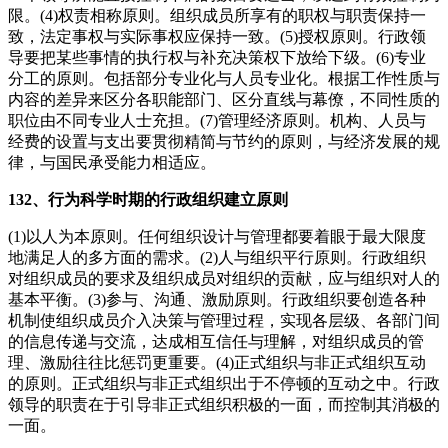
限。(4)权责相称原则。组织成员所享有的职权与职责保持一
致，法定事权与实际事权应保持一致。(5)授权原则。行政领
导要把某些事情的执行权与补充决策权下放给下级。(6)专业
分工的原则。包括部分专业化与人员专业化。根据工作性质与
内容的差异来区分各职能部门、区分直线与幕僚，不同性质的
职位由不同专业人士充担。(7)管理经济原则。机构、人员与
经费的设置与支出要贯彻精简与节约的原则，与经济发展的规
律，与国民承受能力相适应。
132、行为科学时期的行政组织建立原则
(1)以人为本原则。任何组织设计与管理都要着眼于最大限度
地满足人的多方面的需求。(2)人与组织平行原则。行政组织
对组织成员的要求及组织成员对组织的贡献，应与组织对人的
基本平衡。(3)参与、沟通、激励原则。行政组织要创造各种
机制使组织成员介入决策与管理过程，实现各层级、各部门间
的信息传递与交流，达成相互信任与理解，对组织成员的管
理、激励往往比惩罚更重要。(4)正式组织与非正式组织互动
的原则。正式组织与非正式组织出于不停顿的互动之中。行政
领导的职责在于引导非正式组织积极的一面，而控制其消极的
一面。