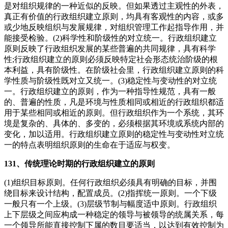
是对组织规律的一种近似的反映。但如果透过主观性的外表，
真正有价值的行政组织建立原则，均具有客观性的内容，或多
或少地反映组织与发展规律，对组织管理工作起指导作用，并
能接受检验。(2)科学性和阶级性的对立统一。行政组织建立
原则反映了行政组织发展的某些普遍的共同规律，具有科学
性;行政组织建立的原则必须反映特定社会形态统治阶级的根
本利益，具有阶级性。在阶级社会里，行政组织建立原则的科
学性质与阶级性既对立又统一。(3)稳定性与变动性的对立统
一。行政组织建立的原则，作为一种指导性规范，具有一般
的、普遍的性质，凡是环境与性质相同或相近的行政组织都适
用于某些相同或相近的原则。但行政组织作为一个系统，其环
境是复杂的、具体的、多变的，必须根据其环境或系统内部的
变化，加以适用。行政组织建立原则的稳定性与变动性对立统
一的特点表明组织原则的生命在于适应与权变。
131、传统理论时期的行政组织建立的原则
(1)组织目标原则。任何行政组织必须具有明确的目标，并围
绕目标来设计结构，配置成员。(2)指挥统一原则。一个下级
一般只有一个上级。(3)层级节制与幅度适中原则。行政组织
上下层级之间应构成一种稳定的领导与被领导的统属关系，每
一个领导所能直接控制下属的数目要适当，以达到有效控制为