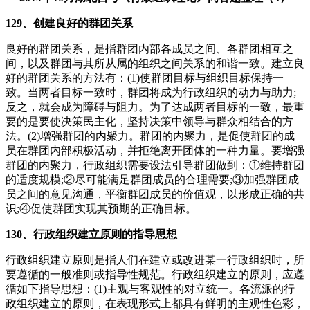
129、创建良好的群团关系
良好的群团关系，是指群团内部各成员之间、各群团相互之
间，以及群团与其所从属的组织之间关系的和谐一致。建立良
好的群团关系的方法有：(1)使群团目标与组织目标保持一
致。当两者目标一致时，群团将成为行政组织的动力与助力;
反之，就会成为障碍与阻力。为了达成两者目标的一致，最重
要的是要使决策民主化，坚持决策中领导与群众相结合的方
法。(2)增强群团的内聚力。群团的内聚力，是促使群团的成
员在群团内部积极活动，并拒绝离开团体的一种力量。要增强
群团的内聚力，行政组织需要设法引导群团做到：①维持群团
的适度规模;②尽可能满足群团成员的合理需要;③加强群团成
员之间的意见沟通，平衡群团成员的价值观，以形成正确的共
识;④促使群团实现其预期的正确目标。
130、行政组织建立原则的指导思想
行政组织建立原则是指人们在建立或改进某一行政组织时，所
要遵循的一般准则或指导性规范。行政组织建立的原则，应遵
循如下指导思想：(1)主观与客观性的对立统一。各流派的行
政组织建立的原则，在表现形式上都具有鲜明的主观性色彩，