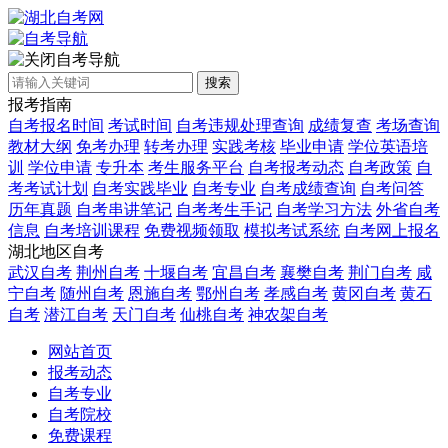
自考导航
搜索
报考指南
自考报名时间
考试时间
自考违规处理查询
成绩复查
考场查询
教材大纲
免考办理
转考办理
实践考核
毕业申请
学位英语培
训
学位申请
专升本
考生服务平台
自考报考动态
自考政策
自
考考试计划
自考实践毕业
自考专业
自考成绩查询
自考问答
历年真题
自考串讲笔记
自考考生手记
自考学习方法
外省自考
信息
自考培训课程
免费视频领取
模拟考试系统
自考网上报名
湖北地区自考
武汉自考
荆州自考
十堰自考
宜昌自考
襄樊自考
荆门自考
咸
宁自考
随州自考
恩施自考
鄂州自考
孝感自考
黄冈自考
黄石
自考
潜江自考
天门自考
仙桃自考
神农架自考
网站首页
报考动态
自考专业
自考院校
免费课程