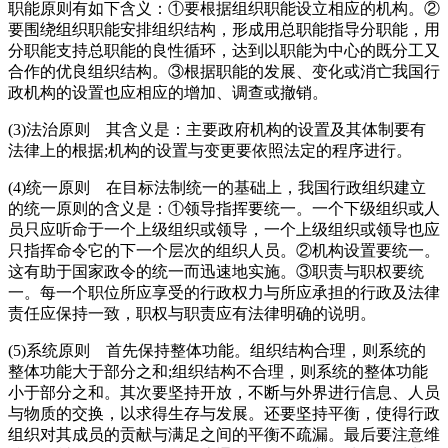
职能原则有如下含义：①要根据组织职能设立相应的机构。②
要围绕组织职能安排组织结构，形成用总职能指导分职能，用
分职能支持总职能的良性循环，达到以职能为中心的既分工又
合作的优良组织结构。③根据职能的发展、变化或消亡我国行
政机构的设置也应相应的增加、调查或撤销。
(3)法治原则 其含义是：主要政府机构的设置及其体制要有
法律上的根据;机构的设置与变更要依照法定的程序进行。
(4)统一原则 在目标法制统一的基础上，我国行政组织建立
的统一原则的含义是：①领导指挥要统一。一个下级组织或人
员只应听命于一个上级组织或领导，一个上级组织或领导也应
只指挥命令它的下一个层次的组织人员。②机构设置要统一。
这有助于国家政令的统一而迅速地实施。③职责与职权要统
一。每一个职位所应享受的行政权力与所应承担的行政及法律
责任应保持一致，职权与职责应有法律明确的说明。
(5)系统原则 首先保持整体功能。组织结构合理，则系统的
整体功能大于部分之和;组织结构不合理，则系统的整体功能
小于部分之和。其次要坚持开放，不断与外界进行信息、人员
与物质的交换，以求得生存与发展。还要坚持平衡，使得行政
组织对其成员的贡献与满足之间的平衡不疏漏。最后要注意维