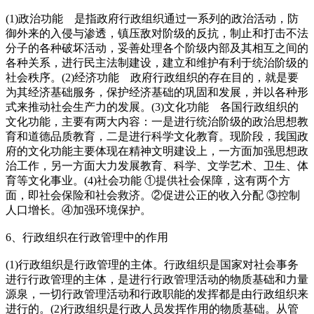
(1)政治功能 是指政府行政组织通过一系列的政治活动，防
御外来的入侵与渗透，镇压敌对阶级的反抗，制止和打击不法
分子的各种破坏活动，妥善处理各个阶级内部及其相互之间的
各种关系，进行民主法制建设，建立和维护有利于统治阶级的
社会秩序。(2)经济功能 政府行政组织的存在目的，就是要
为其经济基础服务，保护经济基础的巩固和发展，并以各种形
式来推动社会生产力的发展。(3)文化功能 各国行政组织的
文化功能，主要有两大内容：一是进行统治阶级的政治思想教
育和道德品质教育，二是进行科学文化教育。现阶段，我国政
府的文化功能主要体现在精神文明建设上，一方面加强思想政
治工作，另一方面大力发展教育、科学、文学艺术、卫生、体
育等文化事业。(4)社会功能 ①提供社会保障，这有两个方
面，即社会保险和社会救济。②促进公正的收入分配 ③控制
人口增长。④加强环境保护。
6、行政组织在行政管理中的作用
(1)行政组织是行政管理的主体。行政组织是国家对社会事务
进行行政管理的主体，是进行行政管理活动的物质基础和力量
源泉，一切行政管理活动和行政职能的发挥都是由行政组织来
进行的。(2)行政组织是行政人员发挥作用的物质基础。从管