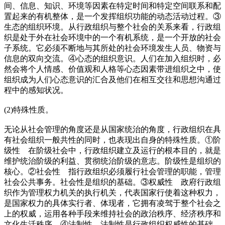
间、信息、知识、环境等因素在特定时间和特定空间联系和配
置起来的有机整体，是一个发挥组织功能的动态活动过程。③
生态的组织环境。从行政组织与整个社会的关系来看，行政组
织是处于外在社会环境中的一个有机系统，是一个开放的社会
子系统。它必须不断地与其所处的社会环境发生人员、物资与
信息的双向交流。④心态的组织意识。人们在加入组织时，必
然会将个人情感、价值观和人格等心态因素带进组织之中，使
组织成为人们心态意识的汇合及他们在相互交往和思想沟通过
程中的感知状况。
(2)特殊性质。
无论从社会管理的角度还是从国家统治的角度，行政组织在具
有社会组织一般共性的同时，也表现出自身的特殊性质。①阶
级性 在阶级社会中，行政组织建立及运行的根本目的，就是
维护统治阶级的利益、贯彻统治阶级的意志。阶级性是组织的
核心。②社会性 指行政组织必须履行社会管理的职能，管理
社会公共事务。社会性是组织的基础。③权威性 政府行政组
织作为管理权力机关的执行机关，代表国家行使着这种权力，
是国家权力的具体实行者、体现者，它拥有凌驾于整个社会之
上的权威，运用各种手段来维持社会的政治秩序、经济秩序和
文化生活秩序。④法制性。法制性是行政组织权威性的基础，