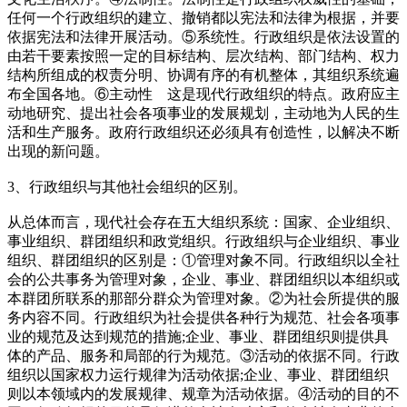
任何一个行政组织的建立、撤销都以宪法和法律为根据，并要
依据宪法和法律开展活动。⑤系统性。行政组织是依法设置的
由若干要素按照一定的目标结构、层次结构、部门结构、权力
结构所组成的权责分明、协调有序的有机整体，其组织系统遍
布全国各地。⑥主动性 这是现代行政组织的特点。政府应主
动地研究、提出社会各项事业的发展规划，主动地为人民的生
活和生产服务。政府行政组织还必须具有创造性，以解决不断
出现的新问题。
3、行政组织与其他社会组织的区别。
从总体而言，现代社会存在五大组织系统：国家、企业组织、
事业组织、群团组织和政党组织。行政组织与企业组织、事业
组织、群团组织的区别是：①管理对象不同。行政组织以全社
会的公共事务为管理对象，企业、事业、群团组织以本组织或
本群团所联系的那部分群众为管理对象。②为社会所提供的服
务内容不同。行政组织为社会提供各种行为规范、社会各项事
业的规范及达到规范的措施;企业、事业、群团组织则提供具
体的产品、服务和局部的行为规范。③活动的依据不同。行政
组织以国家权力运行规律为活动依据;企业、事业、群团组织
则以本领域内的发展规律、规章为活动依据。④活动的目的不