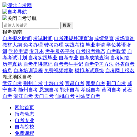
自考导航
搜索
报考指南
自考报名时间
考试时间
自考违规处理查询
成绩复查
考场查询
教材大纲
免考办理
转考办理
实践考核
毕业申请
学位英语培
训
学位申请
专升本
考生服务平台
自考报考动态
自考政策
自
考考试计划
自考实践毕业
自考专业
自考成绩查询
自考问答
历年真题
自考串讲笔记
自考考生手记
自考学习方法
外省自考
信息
自考培训课程
免费视频领取
模拟考试系统
自考网上报名
湖北地区自考
武汉自考
荆州自考
十堰自考
宜昌自考
襄樊自考
荆门自考
咸
宁自考
随州自考
恩施自考
鄂州自考
孝感自考
黄冈自考
黄石
自考
潜江自考
天门自考
仙桃自考
神农架自考
网站首页
报考动态
自考专业
自考院校
免费课程