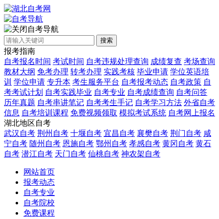
自考导航
搜索
报考指南
自考报名时间
考试时间
自考违规处理查询
成绩复查
考场查询
教材大纲
免考办理
转考办理
实践考核
毕业申请
学位英语培
训
学位申请
专升本
考生服务平台
自考报考动态
自考政策
自
考考试计划
自考实践毕业
自考专业
自考成绩查询
自考问答
历年真题
自考串讲笔记
自考考生手记
自考学习方法
外省自考
信息
自考培训课程
免费视频领取
模拟考试系统
自考网上报名
湖北地区自考
武汉自考
荆州自考
十堰自考
宜昌自考
襄樊自考
荆门自考
咸
宁自考
随州自考
恩施自考
鄂州自考
孝感自考
黄冈自考
黄石
自考
潜江自考
天门自考
仙桃自考
神农架自考
网站首页
报考动态
自考专业
自考院校
免费课程