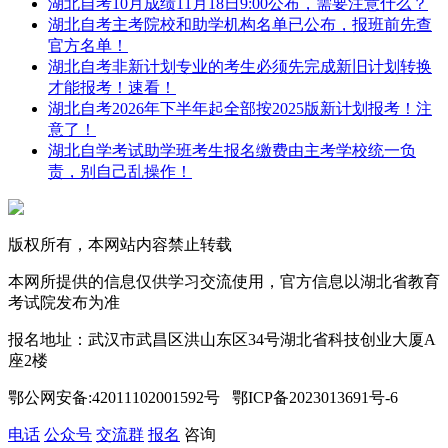
湖北自考10月成绩11月18日9:00公布，需要注意什么？
湖北自考主考院校和助学机构名单已公布，报班前先查
官方名单！
湖北自考非新计划专业的考生必须先完成新旧计划转换
才能报考！速看！
湖北自考2026年下半年起全部按2025版新计划报考！注
意了！
湖北自学考试助学班考生报名缴费由主考学校统一负
责，别自己乱操作！
版权所有，本网站内容禁止转载
本网所提供的信息仅供学习交流使用，官方信息以湖北省教育
考试院发布为准
报名地址：武汉市武昌区洪山东区34号湖北省科技创业大厦A
座2楼
鄂公网安备:42011102001592号 鄂ICP备2023013691号-6
电话
公众号
交流群
报名
咨询