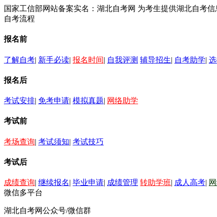
国家工信部网站备案实名：湖北自考网 为考生提供湖北自考
自考流程
报名前
了解自考
|
新手必读
|
报名时间
|
自我评测
辅导招生
|
自考助学
|
选
报名后
考试安排
|
免考申请
|
模拟真题
|
网络助学
考试前
考场查询
|
考试须知
|
考试技巧
考试后
成绩查询
|
继续报名
|
毕业申请
|
成绩管理
转助学班
|
成人高考
|
网
微信多平台
湖北自考网公众号/微信群