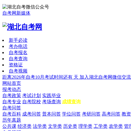
自考网新媒体
新手必读
考办电话
自考报名
自考查询
资格证
自考视频
距离2026年自考10月考试时间还有
天
加入湖北自考网微信交流
网站首页
报考动态
自考政策
考试计划
实践毕业
自考专业
自考院校
考场查询
成绩查询
自考问答
自考百科
成考问答
普本问答
学位问答
考研问答
高考问答
教资
历年真题
公共课
经济类
法学类
文学类
历史类
理学类
工学类
农学类
管