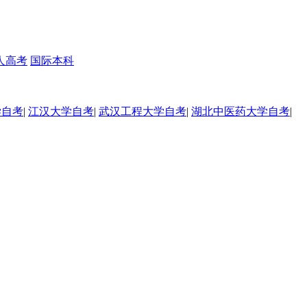
人高考
国际本科
学自考
|
江汉大学自考
|
武汉工程大学自考
|
湖北中医药大学自考
|