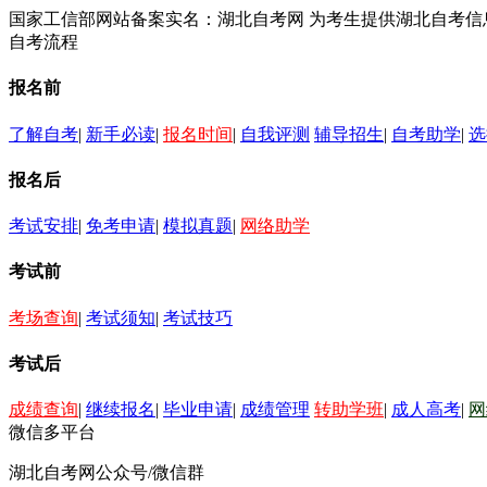
国家工信部网站备案实名：湖北自考网 为考生提供湖北自考
自考流程
报名前
了解自考
|
新手必读
|
报名时间
|
自我评测
辅导招生
|
自考助学
|
选
报名后
考试安排
|
免考申请
|
模拟真题
|
网络助学
考试前
考场查询
|
考试须知
|
考试技巧
考试后
成绩查询
|
继续报名
|
毕业申请
|
成绩管理
转助学班
|
成人高考
|
网
微信多平台
湖北自考网公众号/微信群