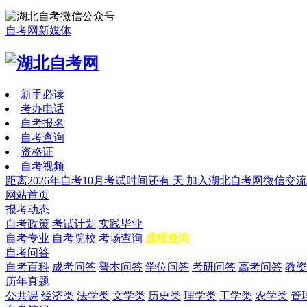
自考网新媒体
新手必读
考办电话
自考报名
自考查询
资格证
自考视频
距离2026年自考10月考试时间还有
天
加入湖北自考网微信交流
网站首页
报考动态
自考政策
考试计划
实践毕业
自考专业
自考院校
考场查询
成绩查询
自考问答
自考百科
成考问答
普本问答
学位问答
考研问答
高考问答
教资
历年真题
公共课
经济类
法学类
文学类
历史类
理学类
工学类
农学类
管