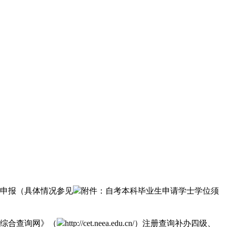
来申报（具体情况参见
附件：自考本科毕业生申请学士学位须
心综合查询网》（
http://cet.neea.edu.cn/）注册查询补办四级、