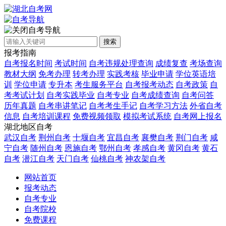
自考导航
搜索
报考指南
自考报名时间
考试时间
自考违规处理查询
成绩复查
考场查询
教材大纲
免考办理
转考办理
实践考核
毕业申请
学位英语培
训
学位申请
专升本
考生服务平台
自考报考动态
自考政策
自
考考试计划
自考实践毕业
自考专业
自考成绩查询
自考问答
历年真题
自考串讲笔记
自考考生手记
自考学习方法
外省自考
信息
自考培训课程
免费视频领取
模拟考试系统
自考网上报名
湖北地区自考
武汉自考
荆州自考
十堰自考
宜昌自考
襄樊自考
荆门自考
咸
宁自考
随州自考
恩施自考
鄂州自考
孝感自考
黄冈自考
黄石
自考
潜江自考
天门自考
仙桃自考
神农架自考
网站首页
报考动态
自考专业
自考院校
免费课程