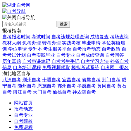
自考导航
搜索
报考指南
自考报名时间
考试时间
自考违规处理查询
成绩复查
考场查询
教材大纲
免考办理
转考办理
实践考核
毕业申请
学位英语培
训
学位申请
专升本
考生服务平台
自考报考动态
自考政策
自
考考试计划
自考实践毕业
自考专业
自考成绩查询
自考问答
历年真题
自考串讲笔记
自考考生手记
自考学习方法
外省自考
信息
自考培训课程
免费视频领取
模拟考试系统
自考网上报名
湖北地区自考
武汉自考
荆州自考
十堰自考
宜昌自考
襄樊自考
荆门自考
咸
宁自考
随州自考
恩施自考
鄂州自考
孝感自考
黄冈自考
黄石
自考
潜江自考
天门自考
仙桃自考
神农架自考
网站首页
报考动态
自考专业
自考院校
免费课程