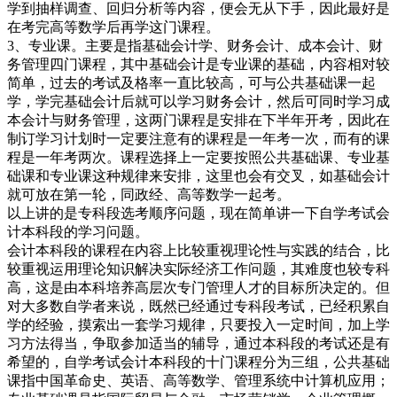
学到抽样调查、回归分析等内容，便会无从下手，因此最好是
在考完高等数学后再学这门课程。
3、专业课。主要是指基础会计学、财务会计、成本会计、财
务管理四门课程，其中基础会计是专业课的基础，内容相对较
简单，过去的考试及格率一直比较高，可与公共基础课一起
学，学完基础会计后就可以学习财务会计，然后可同时学习成
本会计与财务管理，这两门课程是安排在下半年开考，因此在
制订学习计划时一定要注意有的课程是一年考一次，而有的课
程是一年考两次。课程选择上一定要按照公共基础课、专业基
础课和专业课这种规律来安排，这里也会有交叉，如基础会计
就可放在第一轮，同政经、高等数学一起考。
以上讲的是专科段选考顺序问题，现在简单讲一下自学考试会
计本科段的学习问题。
会计本科段的课程在内容上比较重视理论性与实践的结合，比
较重视运用理论知识解决实际经济工作问题，其难度也较专科
高，这是由本科培养高层次专门管理人才的目标所决定的。但
对大多数自学者来说，既然已经通过专科段考试，已经积累自
学的经验，摸索出一套学习规律，只要投入一定时间，加上学
习方法得当，争取参加适当的辅导，通过本科段的考试还是有
希望的，自学考试会计本科段的十门课程分为三组，公共基础
课指中国革命史、英语、高等数学、管理系统中计算机应用；