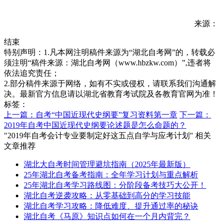
来源：
结束
特别声明：1.凡本网注明稿件来源为“湖北自考网”的，转载必
须注明“稿件来源：湖北自考网（www.hbzkw.com）”,违者将
依法追究责任；
2.部分稿件来源于网络，如有不实或侵权，请联系我们沟通解
决。最新官方信息请以湖北省教育考试院及各教育官网为准！
标签：
上一篇：自考“中国近现代史纲要”复习资料第一章
下一篇：
2019年自考中国近现代史纲要论述题是怎么命题的？
"2019年自考会计专业要制定好这五点自学与应考计划" 相关
文章推荐
湖北大自考时间管理避坑指南（2025年最新版）
25年湖北自考备考指南：全年学习计划与重点解析
25年湖北自考学习路线图：分阶段备考技巧大公开！
湖北自考逆袭攻略：从零基础到高分的学习技能
湖北自考学习攻略：降低难度、提升通过率的秘诀
湖北自考《马原》知识点如何在一个月内背完？