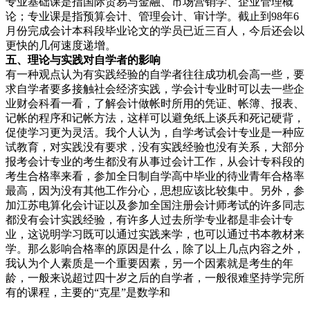
专业基础课是指国际贸易与金融、市场营销学、企业管理概
论；专业课是指预算会计、管理会计、审计学。截止到98年6
月份完成会计本科段毕业论文的学员已近三百人，今后还会以
更快的几何速度递增。
五、理论与实践对自学者的影响
有一种观点认为有实践经验的自学者往往成功机会高一些，要
求自学者要多接触社会经济实践，学会计专业时可以去一些企
业财会科看一看，了解会计做帐时所用的凭证、帐簿、报表、
记帐的程序和记帐方法，这样可以避免纸上谈兵和死记硬背，
促使学习更为灵活。我个人认为，自学考试会计专业是一种应
试教育，对实践没有要求，没有实践经验也没有关系，大部分
报考会计专业的考生都没有从事过会计工作，从会计专科段的
考生合格率来看，参加全日制自学高中毕业的待业青年合格率
最高，因为没有其他工作分心，思想应该比较集中。另外，参
加江苏电算化会计证以及参加全国注册会计师考试的许多同志
都没有会计实践经验，有许多人过去所学专业都是非会计专
业，这说明学习既可以通过实践来学，也可以通过书本教材来
学。那么影响合格率的原因是什么，除了以上几点内容之外，
我认为个人素质是一个重要因素，另一个因素就是考生的年
龄，一般来说超过四十岁之后的自学者，一般很难坚持学完所
有的课程，主要的“克星”是数学和