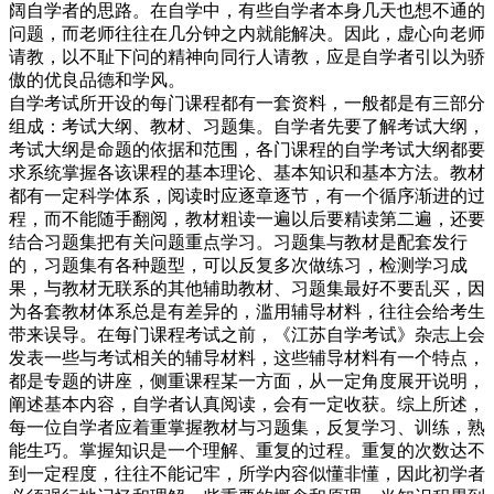
阔自学者的思路。在自学中，有些自学者本身几天也想不通的
问题，而老师往往在几分钟之内就能解决。因此，虚心向老师
请教，以不耻下问的精神向同行人请教，应是自学者引以为骄
傲的优良品德和学风。
自学考试所开设的每门课程都有一套资料，一般都是有三部分
组成：考试大纲、教材、习题集。自学者先要了解考试大纲，
考试大纲是命题的依据和范围，各门课程的自学考试大纲都要
求系统掌握各该课程的基本理论、基本知识和基本方法。教材
都有一定科学体系，阅读时应逐章逐节，有一个循序渐进的过
程，而不能随手翻阅，教材粗读一遍以后要精读第二遍，还要
结合习题集把有关问题重点学习。习题集与教材是配套发行
的，习题集有各种题型，可以反复多次做练习，检测学习成
果，与教材无联系的其他辅助教材、习题集最好不要乱买，因
为各套教材体系总是有差异的，滥用辅导材料，往往会给考生
带来误导。在每门课程考试之前，《江苏自学考试》杂志上会
发表一些与考试相关的辅导材料，这些辅导材料有一个特点，
都是专题的讲座，侧重课程某一方面，从一定角度展开说明，
阐述基本内容，自学者认真阅读，会有一定收获。综上所述，
每一位自学者应着重掌握教材与习题集，反复学习、训练，熟
能生巧。掌握知识是一个理解、重复的过程。重复的次数达不
到一定程度，往往不能记牢，所学内容似懂非懂，因此初学者