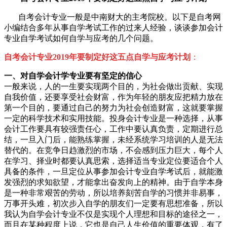
自考会计专业一般是中南财大的主考院校。以下是自考网
小编结合多年从事自学考试工作的过来人经验，谈谈参加会计
专业自学考试如何自学与应考的几个问题。
自考会计专业
2019年
要制定好这五点自学与应考计划
：
一、对自学会计学专业要有坚定的信心
一般来说，人的一生要实现两个目的，为社会做出贡献、实现
自我价值，还要享受社会财富，作为年轻的朋友应把精力放在
第一个目的，要通过自己的努力为社会创造财富，这就要掌握
一定的科学技术和实用技能。投身会计专业是一种选择，从事
会计工作要具有较强责任心，工作中要认真负责，定期进行总
结，一旦入门后，能熟练掌握，未经系统学习培训的人是无法
替代的。在竞争日趋激烈的市场，不会感到压力巨大，每个人
在学习、择业时都要认真思索，选择适当专业定位要适合个人
具备的条件，一旦定位从事参加会计专业自学考试后，就能激
发强烈的求知欲望，才能拿出奋发向上的精神。由于自学本身
是一种非常艰苦的劳动，所以培养刻苦自学的习惯并非易事，
万事开头难，初次步入自学的朋友们一定要有思想准备，所以
我认为自学会计专业不仅是实现个人理想和目标的途径之一，
而且在某种程度上说，它也是自己人生价值的重要体观，有了