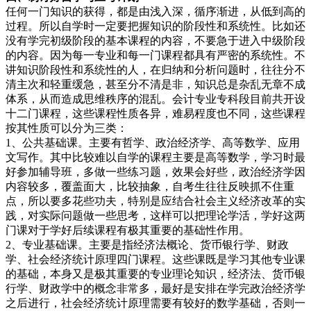
任何一门知识的获得，都是由浅入深，循序渐进，从低到高的
过程。所以自学时一定要把握知识的阶段性和系统性。比如还
没有学完初级阶段的基本课程的内容，不要急于进入中级阶段
的内容。因为每一专业和每一门课程都具有严密的系统性。不
讲知识阶段性和系统性的人，在归纳和分析问题时，往往分不
清主次和轻重缓急，甚至分不清是非，知识总是杂乱无章不成
体系，从而造成思维秩序的混乱。会计专业专科段目前共开设
十二门课程，这些课程性质各异，难易程度也不同，这些课程
按其性质可以分为三类：
1、公共基础课。主要有哲学、政治经济学、高等数学、应用
文写作。其中比较难以自学的课程主要是高等数学，学习时最
好参加辅导班，多做一些练习题，效果会好些，政治经济学因
内容较多，覆盖面大，比较抽象，自考生往往反映抓不住重
点，所以要多花些功夫，特别是应结合社会主义经济改革的实
践，对实际问题做一些思考，这样可以把理论学活，学好这两
门课对于学好后续课程有极其重要的基础性作用。
2、专业基础课。主要是指经济法概论、货币银行学、财政
学、社会经济统计原理四门课程。这些课既是学习其他专业课
的基础，本身又是极其重要的专业理论知识，经济法、货币银
行学、财政学中的概念非常多，最好是安排在学完政治经济学
之后进行，社会经济统计原理需要有较好的数学基础，否则一