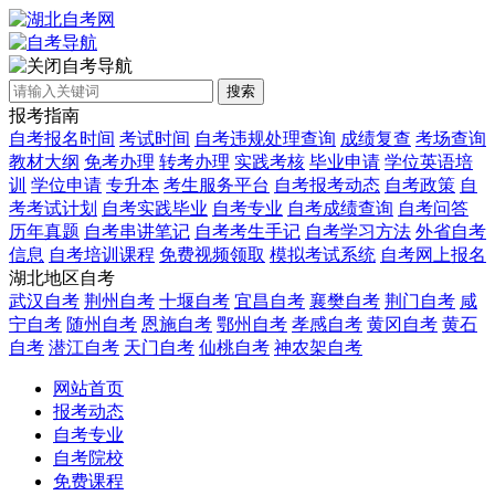
自考导航
搜索
报考指南
自考报名时间
考试时间
自考违规处理查询
成绩复查
考场查询
教材大纲
免考办理
转考办理
实践考核
毕业申请
学位英语培
训
学位申请
专升本
考生服务平台
自考报考动态
自考政策
自
考考试计划
自考实践毕业
自考专业
自考成绩查询
自考问答
历年真题
自考串讲笔记
自考考生手记
自考学习方法
外省自考
信息
自考培训课程
免费视频领取
模拟考试系统
自考网上报名
湖北地区自考
武汉自考
荆州自考
十堰自考
宜昌自考
襄樊自考
荆门自考
咸
宁自考
随州自考
恩施自考
鄂州自考
孝感自考
黄冈自考
黄石
自考
潜江自考
天门自考
仙桃自考
神农架自考
网站首页
报考动态
自考专业
自考院校
免费课程