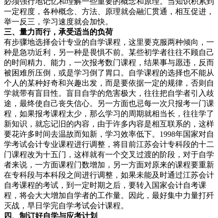
必须强行地记忆和理解一些重要的概念和原理。当知识积累到
一定程度，各种概念、方法、原理就会融汇贯通，相互促进，
举一反三，学习速度就会加快。
三、量力而行，承受适当的负荷
有步骤地选择会计专业的自学课程，这里要克服两种倾向，一
种是急功近利，另一种是畏惧不前。某些初学者往往不顾自己
的时间精力、能力，一次报考数门课程，结果事与愿违，反而
被困难所压倒，或是学习倒了胃口。自学课程的选择也不能从
个人的某种好奇和兴趣出发，而是要依据一定的规律，否则自
学就带有盲目性。盲目自学的危害极大，往往把自学者引入歧
途，最终使自己丧失信心。另一方面也忌每一次只报考一门课
程，如果报考课程太少，那么学习的周期就相当长，往往学了
新知识，就忘记旧的内容，由于许多内容是相互联系的，这样
要花许多时间去温故而知新，学习效率低下。1998年国家对自
学考试会计专业课程进行调整，将目前江苏会计专科段的十二
门课程改为十五门，这样就有一个交叉过渡的阶段，对于自学
者来说，一方面课程门数增加，另一方面对原来的课程要重新
在专科段与本科段之间进行调整，如果未能及时通过江苏会计
自考课程的考试，到一定时期之后，要转入国家会计自考课
程，将会大大增加自学者的工作量。因此，最好集中力量打歼
灭战，早日学完自学考试会计课程。
四、制订好自学与应考计划