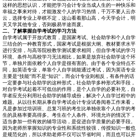
这样的思想认识，才能把学习会计专业当成人生的一种快乐和
幸福之事来对待，才能激发个人的学习热情，千万不要人云亦
云，选择专业上举棋不定，这山看着那山高，今天学会计，明
天又学其他专业，否则极易半途而废。
二、了解掌握自学考试的学习方法
自学考试属于开放式教育，是国家考试、社会助学和个人自学
三结合的一种教育形式，国家考试是根据大纲、教材要求水平
进行安排，与高等院校教学测试要求相同，但自学考试的学习
环境、条件与高校学习无法相比，如果是放弃社会助学这个环
节，单独片面依赖个人自学是很有害的。由于各个专业特点不
同，如英语专业，单靠个人自学就能通过考试，因为英语专业
主要是“技能”而不是“知识”，而会计专业则相反，有条件的话
一定要参与社会助学的这种形式，社会助学多种形式和手段，
对自学考试起着不可低估的作用，是个人自学的必要补充，自
学者应充分利用社会助学的辅导成份，解决个人自学过程中的
难题。从以往长期从事自学考试会计专业试卷阅卷工作来看，
凡是参加过培训班、总复习班的考生比单独依靠个人自学的考
生的及格率要高得多。考生在个人条件、环境允许的情况下，
适当参加一些有效的辅导活动，是促进自学质量的必要手段。
因为老师所掌握知识的专业性和系统性较强，传授知识一般也
是规范化的，所以求助老师不仅可以节省时间，而且也可以开