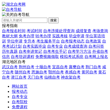
自考导航
搜索
报考指南
自考报名时间
考试时间
自考违规处理查询
成绩复查
考场查询
教材大纲
免考办理
转考办理
实践考核
毕业申请
学位英语培
训
学位申请
专升本
考生服务平台
自考报考动态
自考政策
自
考考试计划
自考实践毕业
自考专业
自考成绩查询
自考问答
历年真题
自考串讲笔记
自考考生手记
自考学习方法
外省自考
信息
自考培训课程
免费视频领取
模拟考试系统
自考网上报名
湖北地区自考
武汉自考
荆州自考
十堰自考
宜昌自考
襄樊自考
荆门自考
咸
宁自考
随州自考
恩施自考
鄂州自考
孝感自考
黄冈自考
黄石
自考
潜江自考
天门自考
仙桃自考
神农架自考
网站首页
报考动态
自考专业
自考院校
免费课程