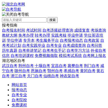
自考导航
搜索
报考指南
自考报名时间
考试时间
自考违规处理查询
成绩复查
考场查询
教材大纲
免考办理
转考办理
实践考核
毕业申请
学位英语培
训
学位申请
专升本
考生服务平台
自考报考动态
自考政策
自
考考试计划
自考实践毕业
自考专业
自考成绩查询
自考问答
历年真题
自考串讲笔记
自考考生手记
自考学习方法
外省自考
信息
自考培训课程
免费视频领取
模拟考试系统
自考网上报名
湖北地区自考
武汉自考
荆州自考
十堰自考
宜昌自考
襄樊自考
荆门自考
咸
宁自考
随州自考
恩施自考
鄂州自考
孝感自考
黄冈自考
黄石
自考
潜江自考
天门自考
仙桃自考
神农架自考
网站首页
报考动态
自考专业
自考院校
免费课程