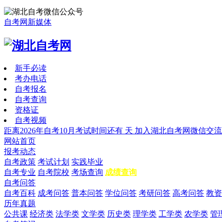
自考网新媒体
新手必读
考办电话
自考报名
自考查询
资格证
自考视频
距离2026年自考10月考试时间还有
天
加入湖北自考网微信交流
网站首页
报考动态
自考政策
考试计划
实践毕业
自考专业
自考院校
考场查询
成绩查询
自考问答
自考百科
成考问答
普本问答
学位问答
考研问答
高考问答
教资
历年真题
公共课
经济类
法学类
文学类
历史类
理学类
工学类
农学类
管