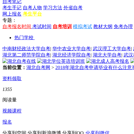
自考笔记
考生手记
自考人物
学习方法
外省自考
网上报名
考生平台
专题：
自考报名时间
考试时间
自考培训
模拟考试
教材大纲
免考办理
热门学校
中南财经政法大学自考
|
华中农业大学自考
|
武汉理工大学自考
|
湖北第二师范学院自考
|
湖北经济学院自考
|
湖北大学自考
|
武汉
当前位置：
湖北自考网
>
2018年湖北自考申请毕业有什么注意
资料领取
1355
阅读量
视频课程
报名
分享到空间
分享到新浪微博
分享到QQ
分享到微信