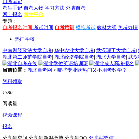
自考笔记
考生手记
自考人物
学习方法
外省自考
网上报名
考生平台
专题：
自考报名时间
考试时间
自考培训
模拟考试
教材大纲
免考办理
热门学校
中南财经政法大学自考
|
华中农业大学自考
|
武汉理工大学自考
|
湖北第二师范学院自考
|
湖北经济学院自考
|
湖北大学自考
|
武汉
当前位置：
湖北自考网
>
哪些专业既热门又不用考数学？
资料领取
1380
阅读量
视频课程
报名
分享到空间
分享到新浪微博
分享到QQ
分享到微信