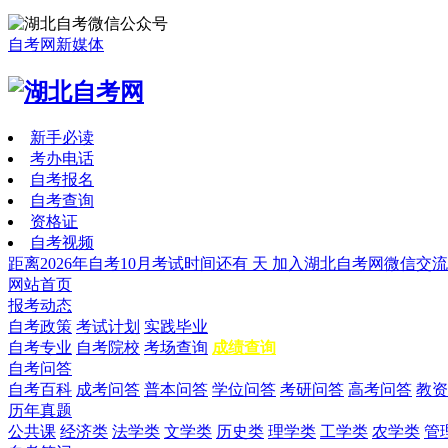
自考网新媒体
新手必读
考办电话
自考报名
自考查询
资格证
自考视频
距离2026年自考10月考试时间还有
天
加入湖北自考网微信交流
网站首页
报考动态
自考政策
考试计划
实践毕业
自考专业
自考院校
考场查询
成绩查询
自考问答
自考百科
成考问答
普本问答
学位问答
考研问答
高考问答
教资
历年真题
公共课
经济类
法学类
文学类
历史类
理学类
工学类
农学类
管