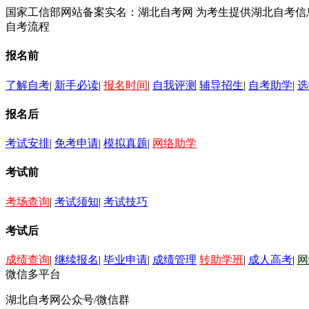
国家工信部网站备案实名：湖北自考网 为考生提供湖北自考
自考流程
报名前
了解自考
|
新手必读
|
报名时间
|
自我评测
辅导招生
|
自考助学
|
选
报名后
考试安排
|
免考申请
|
模拟真题
|
网络助学
考试前
考场查询
|
考试须知
|
考试技巧
考试后
成绩查询
|
继续报名
|
毕业申请
|
成绩管理
转助学班
|
成人高考
|
网
微信多平台
湖北自考网公众号/微信群