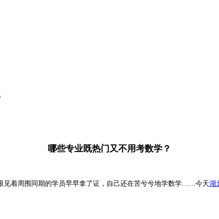
？
哪些专业
既热门又不用考数学？
眼见着周围同期的学员早早拿了证，自己还在苦兮兮地学数学……今天
湖