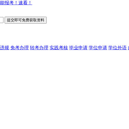
能报考！速看！
违规
免考办理
转考办理
实践考核
毕业申请
学位申请
学位外语