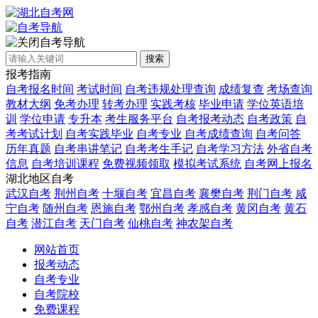
自考导航
搜索
报考指南
自考报名时间
考试时间
自考违规处理查询
成绩复查
考场查询
教材大纲
免考办理
转考办理
实践考核
毕业申请
学位英语培
训
学位申请
专升本
考生服务平台
自考报考动态
自考政策
自
考考试计划
自考实践毕业
自考专业
自考成绩查询
自考问答
历年真题
自考串讲笔记
自考考生手记
自考学习方法
外省自考
信息
自考培训课程
免费视频领取
模拟考试系统
自考网上报名
湖北地区自考
武汉自考
荆州自考
十堰自考
宜昌自考
襄樊自考
荆门自考
咸
宁自考
随州自考
恩施自考
鄂州自考
孝感自考
黄冈自考
黄石
自考
潜江自考
天门自考
仙桃自考
神农架自考
网站首页
报考动态
自考专业
自考院校
免费课程