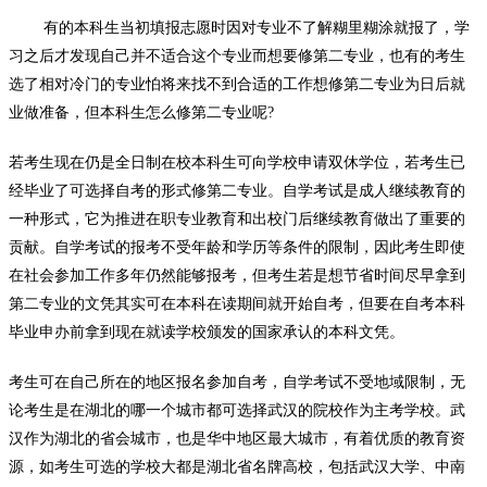
有的本科生当初填报志愿时因对专业不了解糊里糊涂就报了，学
习之
后才发现自己并不适合这个专业而想要修第二专业，也有的考生
选了相对冷门的专业怕将来找不到合适的工作想修第二专业为日后就
业做准备，但本科生怎么修第二专业呢?
若考生现在仍是全日制在校本科生可向学校申请双休学位，若考生已
经毕业了可选择自考的形式修第二专业。
自学考试是成人继续教育的
一种形式，它为推进在职专业教育和出校门后继续教育做出了重要的
贡献。自学考试的报考不受年龄和学历等条件的限制，因此考生即使
在社会参加工作多年仍然能够报考，但考生若是想节省时间尽早拿到
第二专业的文凭其实可在本科在读期间就开始自考，但要在自考本科
毕业申办前拿到现在就读学校颁发的国家承认的本科文凭。
考生可在自己所在的地区报名参加自考，自学考试不受地域限制，无
论考生是在湖北的哪一个城市都可选择武汉的院校作为主考学校。武
汉作为湖北的省会城市，也是华中地区最大城市，有着优质的教育资
源，如考生可选的学校大都是湖北省名牌高校，包括武汉大学、中南