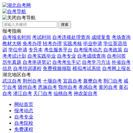
自考导航
搜索
报考指南
自考报名时间
考试时间
自考违规处理查询
成绩复查
考场查询
教材大纲
免考办理
转考办理
实践考核
毕业申请
学位英语培
训
学位申请
专升本
考生服务平台
自考报考动态
自考政策
自
考考试计划
自考实践毕业
自考专业
自考成绩查询
自考问答
历年真题
自考串讲笔记
自考考生手记
自考学习方法
外省自考
信息
自考培训课程
免费视频领取
模拟考试系统
自考网上报名
湖北地区自考
武汉自考
荆州自考
十堰自考
宜昌自考
襄樊自考
荆门自考
咸
宁自考
随州自考
恩施自考
鄂州自考
孝感自考
黄冈自考
黄石
自考
潜江自考
天门自考
仙桃自考
神农架自考
网站首页
报考动态
自考专业
自考院校
免费课程