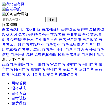
自考导航
搜索
报考指南
自考报名时间
考试时间
自考违规处理查询
成绩复查
考场查询
教材大纲
免考办理
转考办理
实践考核
毕业申请
学位英语培
训
学位申请
专升本
考生服务平台
自考报考动态
自考政策
自
考考试计划
自考实践毕业
自考专业
自考成绩查询
自考问答
历年真题
自考串讲笔记
自考考生手记
自考学习方法
外省自考
信息
自考培训课程
免费视频领取
模拟考试系统
自考网上报名
湖北地区自考
武汉自考
荆州自考
十堰自考
宜昌自考
襄樊自考
荆门自考
咸
宁自考
随州自考
恩施自考
鄂州自考
孝感自考
黄冈自考
黄石
自考
潜江自考
天门自考
仙桃自考
神农架自考
网站首页
报考动态
自考专业
自考院校
免费课程