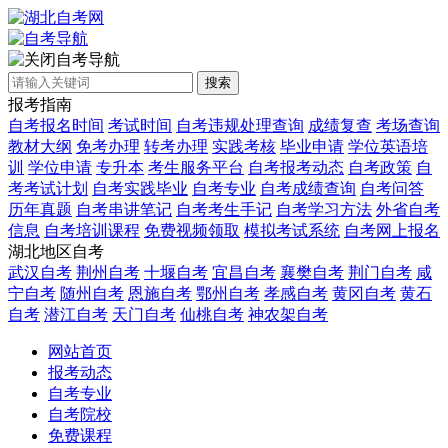
自考导航
搜索
报考指南
自考报名时间
考试时间
自考违规处理查询
成绩复查
考场查询
教材大纲
免考办理
转考办理
实践考核
毕业申请
学位英语培
训
学位申请
专升本
考生服务平台
自考报考动态
自考政策
自
考考试计划
自考实践毕业
自考专业
自考成绩查询
自考问答
历年真题
自考串讲笔记
自考考生手记
自考学习方法
外省自考
信息
自考培训课程
免费视频领取
模拟考试系统
自考网上报名
湖北地区自考
武汉自考
荆州自考
十堰自考
宜昌自考
襄樊自考
荆门自考
咸
宁自考
随州自考
恩施自考
鄂州自考
孝感自考
黄冈自考
黄石
自考
潜江自考
天门自考
仙桃自考
神农架自考
网站首页
报考动态
自考专业
自考院校
免费课程