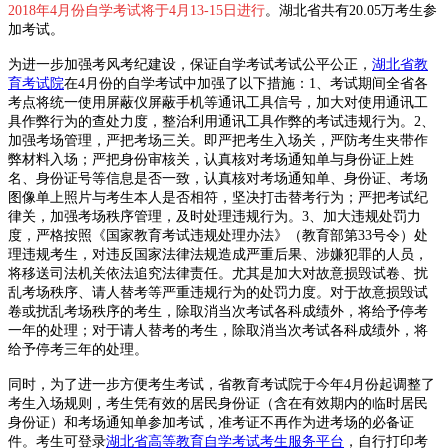
2018年4月份自学考试将于4月13-15日进行
。湖北省共有20.05万考生参
加考试。
为进一步加强考风考纪建设，保证自学考试考试公平公正，
湖北省教
育考试院
在4月份的自学考试中加强了以下措施：1、考试期间全省各
考点将统一使用屏蔽仪屏蔽手机等通讯工具信号，加大对使用通讯工
具作弊行为的查处力度，整治利用通讯工具作弊的考试违规行为。2、
加强考场管理，严把考场三关。即严把考生入场关，严防考生夹带作
弊材料入场；严把身份审核关，认真核对考场通知单与身份证上姓
名、身份证号等信息是否一致，认真核对考场通知单、身份证、考场
图像单上照片与考生本人是否相符，坚决打击替考行为；严把考试纪
律关，加强考场秩序管理，及时处理违规行为。3、加大违规处罚力
度，严格按照《国家教育考试违规处理办法》（教育部第33号令）处
理违规考生，对违反国家法律法规造成严重后果、涉嫌犯罪的人员，
将移送司法机关依法追究法律责任。尤其是加大对故意损毁试卷、扰
乱考场秩序、请人替考等严重违规行为的处罚力度。对于故意损毁试
卷或扰乱考场秩序的考生，除取消当次考试各科成绩外，将给予停考
一年的处理；对于请人替考的考生，除取消当次考试各科成绩外，将
给予停考三年的处理。
同时，为了进一步方便考生考试，省教育考试院于今年4月份起调整了
考生入场规则，考生凭有效的居民身份证（含在有效期内的临时居民
身份证）和考场通知单参加考试，准考证不再作为进考场的必备证
件。考生可登录
湖北省高等教育自学考试考生服务平台
，自行打印考