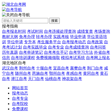
自考导航
搜索
报考指南
自考报名时间
考试时间
自考违规处理查询
成绩复查
考场查询
教材大纲
免考办理
转考办理
实践考核
毕业申请
学位英语培
训
学位申请
专升本
考生服务平台
自考报考动态
自考政策
自
考考试计划
自考实践毕业
自考专业
自考成绩查询
自考问答
历年真题
自考串讲笔记
自考考生手记
自考学习方法
外省自考
信息
自考培训课程
免费视频领取
模拟考试系统
自考网上报名
湖北地区自考
武汉自考
荆州自考
十堰自考
宜昌自考
襄樊自考
荆门自考
咸
宁自考
随州自考
恩施自考
鄂州自考
孝感自考
黄冈自考
黄石
自考
潜江自考
天门自考
仙桃自考
神农架自考
网站首页
报考动态
自考专业
自考院校
免费课程