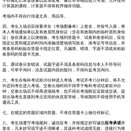
子存储记忆录放设备以及涂改液、修正带等物品进入考场。允许使用
计算器的课程，计算器不得有程序储存功能。
考场内不得自行传递文具、用品等。
四、考生入场后应按要求在《考场图像单》上签名，并按号入座，将
本人考场通知单以及有效居民身份证（含在有效期内的临时居民身份
证）放在课桌上以便核验。考生领到答题卡、试卷和条形码后，应在
指定位置和规定的时间内准确清楚地填写姓名、准考证号等信息，并
将条形码粘贴在答题卡指定位置。凡漏填、错填、字迹不清或未粘贴
条形码的答题卡无效。
五、遇试卷分发错误、试题字迹不清及条形码信息与本人不符等问
题，可举手询问；涉及试题内容的疑问，不得向监考员询问。
六、考生在每科考试前20分钟进入考场，考试开考15分钟后，将不允
许迟到考生进入考场。交卷出场时间不得早于每科考试结束前30分
钟，交卷出场后不得再进场续考，也不得在考场附近逗留或交谈。提
前出场考生直接到考点安排的休息室等候，等候期间不得使用手机等
通讯工具。
七、在规定的答题区域内答题。不准在答题卡上做任何标记。
八、考生须遵守考场规则，诚信应考，并按规定抄写诚信
应考承诺
并
签名，凡未抄写或字迹不清晰者，其该科考试成绩无效。违规行为将