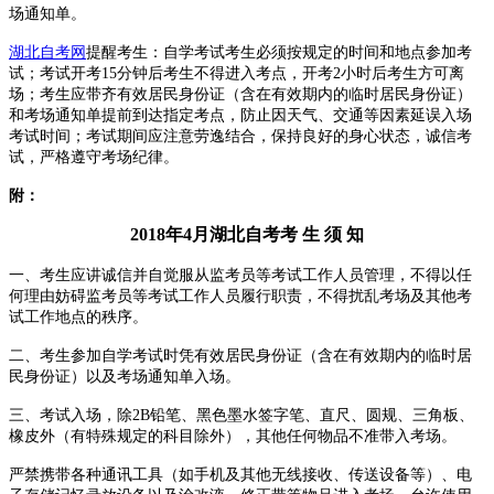
场通知单。
湖北自考网
提醒考生：自学考
试考生必须按规定的时间和地点参加考
试；考试开考15分钟后考生不得进入考点，开考2小时后考生方可离
场；考生
应带齐有效居民身份证（含在有效期内的临时居民身份证）
和考场通知单提前到达指定考点，防止因天气、交通等因素延误入场
考试时间；考试期间应注意劳逸结合，保持良好的身心状态，诚信考
试，严格遵守考场纪律。
附：
2018年4月湖北自考考 生 须 知
一、考生应讲诚信并自觉服从监考员等考试工作人员管理，不得以任
何理由妨碍监考员等考试工作人员履行职责，不得扰乱考场及其他考
试工作地点的秩序。
二、考生参加自学考试时凭有效居民身份证（含在有效期内的临时居
民身份证）以及考场通知单入场。
三、考试入场，除2B铅笔、黑色墨水签字笔、直尺、圆规、三角板、
橡皮外（有特殊规定的科目除外），其他任何物品不准带入考场。
严禁携带各种通讯工具（如手机及其他无线接收、传送设备等）、电