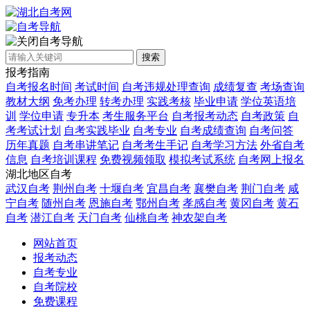
自考导航
搜索
报考指南
自考报名时间
考试时间
自考违规处理查询
成绩复查
考场查询
教材大纲
免考办理
转考办理
实践考核
毕业申请
学位英语培
训
学位申请
专升本
考生服务平台
自考报考动态
自考政策
自
考考试计划
自考实践毕业
自考专业
自考成绩查询
自考问答
历年真题
自考串讲笔记
自考考生手记
自考学习方法
外省自考
信息
自考培训课程
免费视频领取
模拟考试系统
自考网上报名
湖北地区自考
武汉自考
荆州自考
十堰自考
宜昌自考
襄樊自考
荆门自考
咸
宁自考
随州自考
恩施自考
鄂州自考
孝感自考
黄冈自考
黄石
自考
潜江自考
天门自考
仙桃自考
神农架自考
网站首页
报考动态
自考专业
自考院校
免费课程