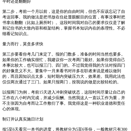
平时还是翻翻好
第二步，考前一个月以前，这是你的自由时间，但也不应该忘记了自
考这回事。我的做法是把书放在住处显眼醒目的位置，有事没事时把
书拿出翻翻（比如上厕所时）。这段时间我对自己的要求仅仅是了解
和记住书的大致内容和框架结构，掌握书本知识内在的条理性。不必
细看记知识点。
量力而行，莫贪多求快
第三步要看你考几门来定了。报的门数多，准备的时间当然也要多。
如果你的工作确实很忙，我建议你一次考两门最好。如果你觉得自己
本事比较大，也可以报三门、四门的。不过我觉得我的方法对报四门
的好像意义不大。要集中一月来看书对许多在职者来说是难以做到
的，而且因知识点太多，短时期内突破压力大，效果差。我用此法也
仅仅两次通过了三门。如果只报两门，按我说的做是比较轻松的。
以报两门为例，考前15天进入冲刺突破状态，这段时间尽量让自己的
工作在八小时内完成，并减少应酬。当然我这人一直以工作为重，并
不主张因为自考而让工作敷衍了事。我觉得这是一种职业道德和责任
心的体现。
制订并认真实施日计划
按5至6天看完一本书的进度，将教材分为5至6等份，一般教材只有300