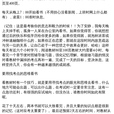
页至400页。
每天从晚上7：00开始看书（不用担心没看新闻，上班时网上什么都
有），凌晨1：00准时休息。
（记住：这是最考验你的意志和毅力的时候！！为了安静，我每天晚
上关掉手机，孤身一人呆在办公室内看书。如果你觉得苦，你就想想
通过后的快乐和低学历给你更多的痛，如果你觉得困，就泡杯浓茶或
冲杯速融咖啡什么的，如果你正在恋爱，那就在这段时间内故意疏远
与另一位的关系，让自己处于一种悲愤之中效果会更好。哈哈）这样
每天有近六个小时学习，阅读教材80至100页教材大约需要4小时。每
看完一个章节便对照辅导做习题，强化记忆理解。根据做习题的情况
对看教材中漏掉的考点再补一遍。完成了一天的目标，坚决休息。这
样坚持几天，你会有一种越来越强的成就感。
要用找考点的思维看书
看教材时有一个技巧，就是要用寻找考点的眼光和思维去看书，什么
地方可能会出题，可以出什么题，在考试时一定要非常注意。这有一
点急功近利，有很强的应试倾向，但没办法，谁教你时间如此有限
呢。
花了十天左右，两本书就可以大致看完，并且大量的知识点都是很新
的记忆（这对应考太重要了）。最后还预留2天左右的时间，对教材从