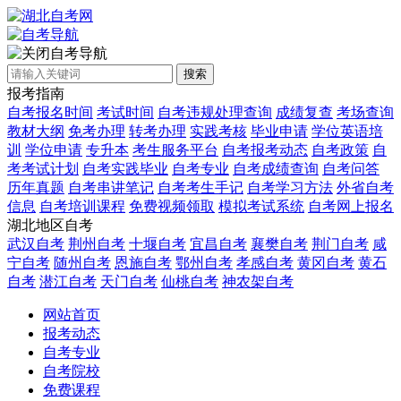
自考导航
搜索
报考指南
自考报名时间
考试时间
自考违规处理查询
成绩复查
考场查询
教材大纲
免考办理
转考办理
实践考核
毕业申请
学位英语培
训
学位申请
专升本
考生服务平台
自考报考动态
自考政策
自
考考试计划
自考实践毕业
自考专业
自考成绩查询
自考问答
历年真题
自考串讲笔记
自考考生手记
自考学习方法
外省自考
信息
自考培训课程
免费视频领取
模拟考试系统
自考网上报名
湖北地区自考
武汉自考
荆州自考
十堰自考
宜昌自考
襄樊自考
荆门自考
咸
宁自考
随州自考
恩施自考
鄂州自考
孝感自考
黄冈自考
黄石
自考
潜江自考
天门自考
仙桃自考
神农架自考
网站首页
报考动态
自考专业
自考院校
免费课程