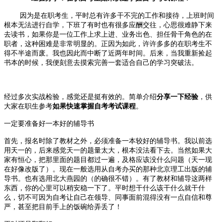
因为是在职考生，平时总有许多干不完的工作和接待，上班时间
根本无法进行自学，下班了有时也有很多应酬交往，心思很难静下来
去读书，如果你是一位工作上求上进、业务出色、担任骨干角色的在
职者，这种困难是非常明显的。正因为如此，许许多多的在职考生不
得不半途而废。我也因此而中断了近两年时间。后来，当我重新捡起
书本的时候，我便刻意去摸索完善一套适合自己的学习突破法。
经过多次实战检验，感觉还是挺有效的。简单介绍
分享一下经验
，供
大家在职生参考
如果快速掌握自考考试课程
。
一定要准备好一本好的辅导书
首先，
报名
时除了
教材
之外，必须准备一本较好的辅导书。我以前选
用天一的，后来感觉天一的题量太大，根本没法看下去。当然如果大
家有恒心，把那里面的题目都过一遍，及格应该没什么问题（天一现
在好像改版了）。现在一般选用从
自考办
买的那种北京理工出版的辅
导书。也有选用北大燕园的（的确很不错）。有了教材和辅导这两样
东西，你的心里可以稍安稳一下了。平时想干什么该干什么就干什
么，切不可因为自考让自己在领导、同事面前混得没有一点自信和尊
严，甚至把目前手上的饭碗给弄丢了！