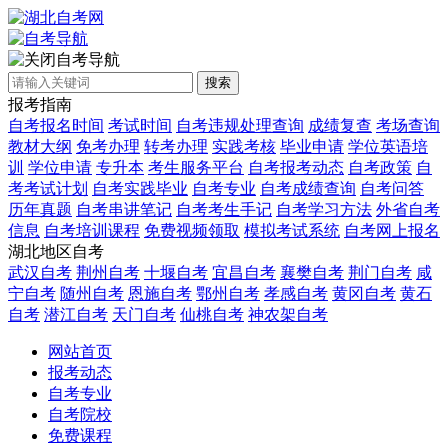
自考导航
搜索
报考指南
自考报名时间
考试时间
自考违规处理查询
成绩复查
考场查询
教材大纲
免考办理
转考办理
实践考核
毕业申请
学位英语培
训
学位申请
专升本
考生服务平台
自考报考动态
自考政策
自
考考试计划
自考实践毕业
自考专业
自考成绩查询
自考问答
历年真题
自考串讲笔记
自考考生手记
自考学习方法
外省自考
信息
自考培训课程
免费视频领取
模拟考试系统
自考网上报名
湖北地区自考
武汉自考
荆州自考
十堰自考
宜昌自考
襄樊自考
荆门自考
咸
宁自考
随州自考
恩施自考
鄂州自考
孝感自考
黄冈自考
黄石
自考
潜江自考
天门自考
仙桃自考
神农架自考
网站首页
报考动态
自考专业
自考院校
免费课程