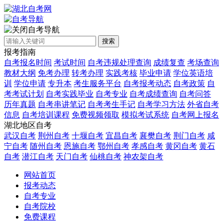
自考导航
搜索
报考指南
自考报名时间
考试时间
自考违规处理查询
成绩复查
考场查询
教材大纲
免考办理
转考办理
实践考核
毕业申请
学位英语培
训
学位申请
专升本
考生服务平台
自考报考动态
自考政策
自
考考试计划
自考实践毕业
自考专业
自考成绩查询
自考问答
历年真题
自考串讲笔记
自考考生手记
自考学习方法
外省自考
信息
自考培训课程
免费视频领取
模拟考试系统
自考网上报名
湖北地区自考
武汉自考
荆州自考
十堰自考
宜昌自考
襄樊自考
荆门自考
咸
宁自考
随州自考
恩施自考
鄂州自考
孝感自考
黄冈自考
黄石
自考
潜江自考
天门自考
仙桃自考
神农架自考
网站首页
报考动态
自考专业
自考院校
免费课程