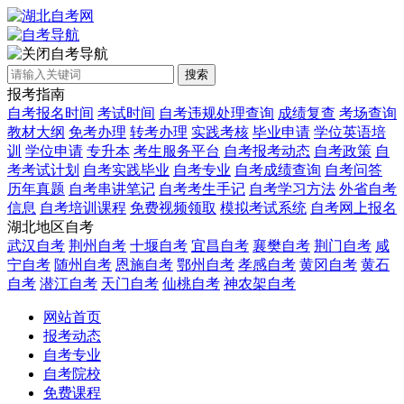
自考导航
搜索
报考指南
自考报名时间
考试时间
自考违规处理查询
成绩复查
考场查询
教材大纲
免考办理
转考办理
实践考核
毕业申请
学位英语培
训
学位申请
专升本
考生服务平台
自考报考动态
自考政策
自
考考试计划
自考实践毕业
自考专业
自考成绩查询
自考问答
历年真题
自考串讲笔记
自考考生手记
自考学习方法
外省自考
信息
自考培训课程
免费视频领取
模拟考试系统
自考网上报名
湖北地区自考
武汉自考
荆州自考
十堰自考
宜昌自考
襄樊自考
荆门自考
咸
宁自考
随州自考
恩施自考
鄂州自考
孝感自考
黄冈自考
黄石
自考
潜江自考
天门自考
仙桃自考
神农架自考
网站首页
报考动态
自考专业
自考院校
免费课程