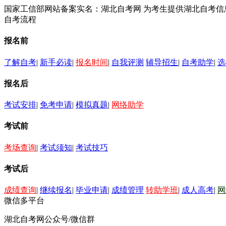
国家工信部网站备案实名：湖北自考网 为考生提供湖北自考
自考流程
报名前
了解自考
|
新手必读
|
报名时间
|
自我评测
辅导招生
|
自考助学
|
选
报名后
考试安排
|
免考申请
|
模拟真题
|
网络助学
考试前
考场查询
|
考试须知
|
考试技巧
考试后
成绩查询
|
继续报名
|
毕业申请
|
成绩管理
转助学班
|
成人高考
|
网
微信多平台
湖北自考网公众号/微信群