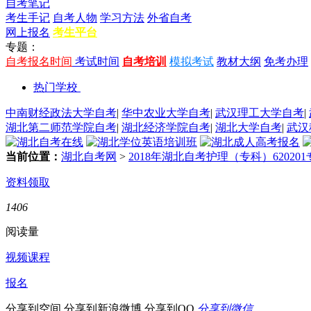
自考笔记
考生手记
自考人物
学习方法
外省自考
网上报名
考生平台
专题：
自考报名时间
考试时间
自考培训
模拟考试
教材大纲
免考办理
热门学校
中南财经政法大学自考
|
华中农业大学自考
|
武汉理工大学自考
|
湖北第二师范学院自考
|
湖北经济学院自考
|
湖北大学自考
|
武汉
当前位置：
湖北自考网
>
2018年湖北自考护理（专科）62020
资料领取
1406
阅读量
视频课程
报名
分享到空间
分享到新浪微博
分享到QQ
分享到微信