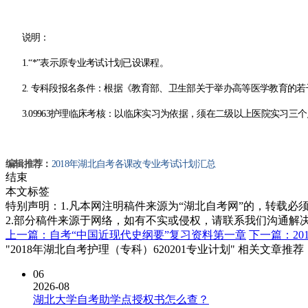
说明：
1.
“
*
”表示原专业考试计划已设课程。
2.
专科段报名条件：根据《教育部、卫生部关于举办高等医学教育的若
3.09963
护理临床考核：以临床实习为依据，须在
二级以上医院实习三个
编辑推荐：
2018年湖北自考各课改专业考试计划汇总
结束
本文标签
特别声明：1.凡本网注明稿件来源为“湖北自考网”的，转载必须注明
2.部分稿件来源于网络，如有不实或侵权，请联系我们沟通解
上一篇：自考“中国近现代史纲要”复习资料第一章
下一篇：20
"2018年湖北自考护理（专科）620201专业计划" 相关文章推荐
06
2026-08
湖北大学自考助学点授权书怎么查？