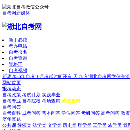
自考网新媒体
新手必读
考办电话
自考报名
自考查询
资格证
自考视频
距离2026年自考10月考试时间还有
天
加入湖北自考网微信交流
网站首页
报考动态
自考政策
考试计划
实践毕业
自考专业
自考院校
考场查询
成绩查询
自考问答
自考百科
成考问答
普本问答
学位问答
考研问答
高考问答
教资
历年真题
公共课
经济类
法学类
文学类
历史类
理学类
工学类
农学类
管