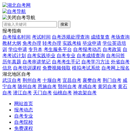
自考导航
搜索
报考指南
自考报名时间
考试时间
自考违规处理查询
成绩复查
考场查询
教材大纲
免考办理
转考办理
实践考核
毕业申请
学位英语培
训
学位申请
专升本
考生服务平台
自考报考动态
自考政策
自
考考试计划
自考实践毕业
自考专业
自考成绩查询
自考问答
历年真题
自考串讲笔记
自考考生手记
自考学习方法
外省自考
信息
自考培训课程
免费视频领取
模拟考试系统
自考网上报名
湖北地区自考
武汉自考
荆州自考
十堰自考
宜昌自考
襄樊自考
荆门自考
咸
宁自考
随州自考
恩施自考
鄂州自考
孝感自考
黄冈自考
黄石
自考
潜江自考
天门自考
仙桃自考
神农架自考
网站首页
报考动态
自考专业
自考院校
免费课程