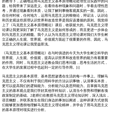
的教导下，正确地运用马克思主义基本原理概论处理生活实践中的问
题，给我带来了深远意义。在看待各种现象和问题时，学着去理性思
考，并通过现象看到本质，让我了解到事物客观真实的一面。因此，
在任何时候，任何地方，运用马克思主义的唯物论，辩证法，认识论
和历史观这些原理认识世界和改造世界是我应该遵循的原则。我觉得
上了《马克思主义基本原理概论》课后，收获挺大的。马克思主义理
论课让我更深刻了解了马克思主义是如何形成的，而且更进一步体会
到马克思主义的精髓。我个人认为马克思主义理论课对我们大学生树
立正确的人生观、世界观、价值观方面起了很重要的作用。因此，马
克思主义理论课让我受益匪浅。
《马克思主义基本原理概论》在与时俱进的今天为大学生树立科学的
世界观、人生观、价值观，提高认识世界和改造世界的能力有着重要
的作用。同时，马克思主义还教会我们思考问题，思考生活的方式，
在大学生的发展过程中也起到一定的引导作用。[i]
马克思主义的基本原理、基本思想渗透在生活的每一件事上。理解马
克思主义，不仅有利于我们用科学的方法认识事物，认清事实本质，
更可以提高我们的逻辑能力、分析能力以及思辩能力。且掌握马克思
主义的基本观点是我们学好其他学科知识，认清当今形势和理解各项
政策制定的基础。2老师们在教授马克思主义理论知识时，深入浅出，
语言幽默，并联系发生在我们身边的事加以阐述，这种讲课方式使我
们能够更加透彻地理解马克思主义理论精神，并学会了用马克思主义
的基本原理对现实进行分析。