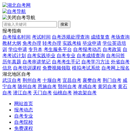
自考导航
搜索
报考指南
自考报名时间
考试时间
自考违规处理查询
成绩复查
考场查询
教材大纲
免考办理
转考办理
实践考核
毕业申请
学位英语培
训
学位申请
专升本
考生服务平台
自考报考动态
自考政策
自
考考试计划
自考实践毕业
自考专业
自考成绩查询
自考问答
历年真题
自考串讲笔记
自考考生手记
自考学习方法
外省自考
信息
自考培训课程
免费视频领取
模拟考试系统
自考网上报名
湖北地区自考
武汉自考
荆州自考
十堰自考
宜昌自考
襄樊自考
荆门自考
咸
宁自考
随州自考
恩施自考
鄂州自考
孝感自考
黄冈自考
黄石
自考
潜江自考
天门自考
仙桃自考
神农架自考
网站首页
报考动态
自考专业
自考院校
免费课程