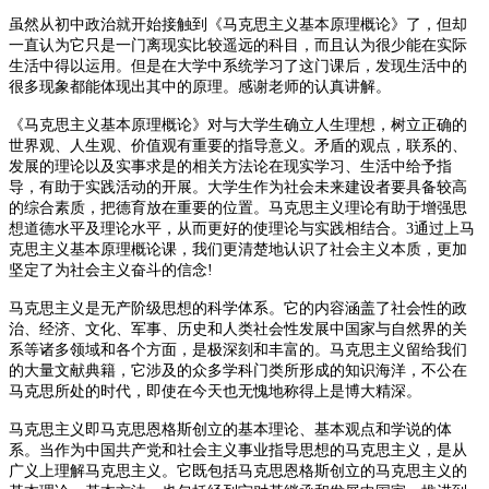
虽然从初中政治就开始接触到《马克思主义基本原理概论》了，但却
一直认为它只是一门离现实比较遥远的科目，而且认为很少能在实际
生活中得以运用。但是在大学中系统学习了这门课后，发现生活中的
很多现象都能体现出其中的原理。感谢老师的认真讲解。
《马克思主义基本原理概论》对与大学生确立人生理想，树立正确的
世界观、人生观、价值观有重要的指导意义。矛盾的观点，联系的、
发展的理论以及实事求是的相关方法论在现实学习、生活中给予指
导，有助于实践活动的开展。大学生作为社会未来建设者要具备较高
的综合素质，把德育放在重要的位置。马克思主义理论有助于增强思
想道德水平及理论水平，从而更好的使理论与实践相结合。3通过上马
克思主义基本原理概论课，我们更清楚地认识了社会主义本质，更加
坚定了为社会主义奋斗的信念!
马克思主义是无产阶级思想的科学体系。它的内容涵盖了社会性的政
治、经济、文化、军事、历史和人类社会性发展中国家与自然界的关
系等诸多领域和各个方面，是极深刻和丰富的。马克思主义留给我们
的大量文献典籍，它涉及的众多学科门类所形成的知识海洋，不公在
马克思所处的时代，即使在今天也无愧地称得上是博大精深。
马克思主义即马克思恩格斯创立的基本理论、基本观点和学说的体
系。当作为中国共产党和社会主义事业指导思想的马克思主义，是从
广义上理解马克思主义。它既包括马克思恩格斯创立的马克思主义的