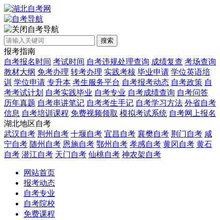
自考导航
搜索
报考指南
自考报名时间
考试时间
自考违规处理查询
成绩复查
考场查询
教材大纲
免考办理
转考办理
实践考核
毕业申请
学位英语培
训
学位申请
专升本
考生服务平台
自考报考动态
自考政策
自
考考试计划
自考实践毕业
自考专业
自考成绩查询
自考问答
历年真题
自考串讲笔记
自考考生手记
自考学习方法
外省自考
信息
自考培训课程
免费视频领取
模拟考试系统
自考网上报名
湖北地区自考
武汉自考
荆州自考
十堰自考
宜昌自考
襄樊自考
荆门自考
咸
宁自考
随州自考
恩施自考
鄂州自考
孝感自考
黄冈自考
黄石
自考
潜江自考
天门自考
仙桃自考
神农架自考
网站首页
报考动态
自考专业
自考院校
免费课程