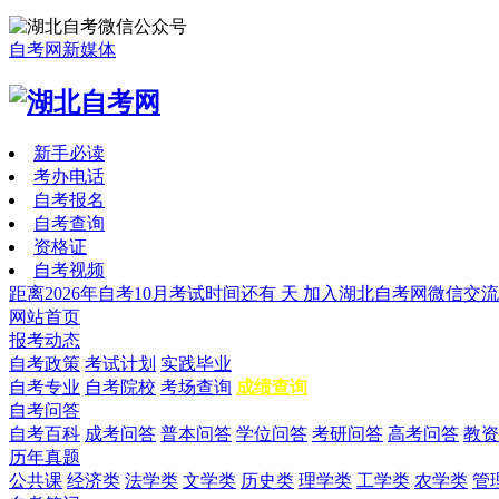
自考网新媒体
新手必读
考办电话
自考报名
自考查询
资格证
自考视频
距离2026年自考10月考试时间还有
天
加入湖北自考网微信交流
网站首页
报考动态
自考政策
考试计划
实践毕业
自考专业
自考院校
考场查询
成绩查询
自考问答
自考百科
成考问答
普本问答
学位问答
考研问答
高考问答
教资
历年真题
公共课
经济类
法学类
文学类
历史类
理学类
工学类
农学类
管