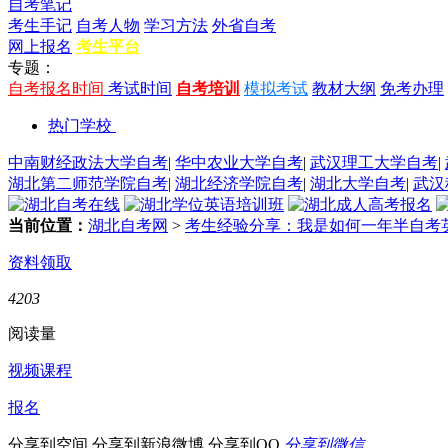
自考笔记
考生手记
自考人物
学习方法
外省自考
网上报名
考生平台
专题：
自考报名时间
考试时间
自考培训
模拟考试
教材大纲
免考办理
热门学校
中南财经政法大学自考
|
华中农业大学自考
|
武汉理工大学自考
|
湖北第二师范学院自考
|
湖北经济学院自考
|
湖北大学自考
|
武汉
当前位置：
湖北自考网
>
考生经验分享：我是如何一年半自考
资料领取
4203
阅读量
视频课程
报名
分享到空间
分享到新浪微博
分享到QQ
分享到微信