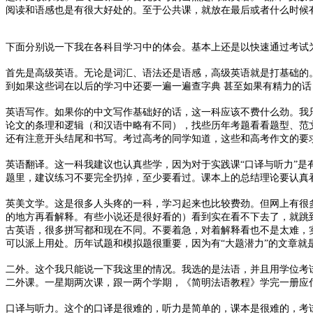
阅读和语感也是有很大好处的。至于公共课，就放在最后或者什么时候
下面分别说一下我在各科目学习中的体会。基本上还是以快速通过考试
首先是高级英语。无论是词汇、语法还是语感，高级英语就是打基础的
到如果这些词在以后的学习中还要一遍一遍查字典 甚至如果有精力的
英语写作。如果你的中文写作基础好的话，这一科应该不费什么劲。我
论文的条理和逻辑（和汉语中略有不同），找些历年考题看看题型、范
还有注意开头结尾和书写。考过高考的同学知道，这些和高考作文的要
英语翻译。这一科我建议也认真些学，因为对于实践课“口译与听力”
题里，建议练习不要完全扔掉，至少要看过。课本上的总结理论要认真
英美文学。这是很多人头疼的一科，学习起来也比较费劲。但网上有很
的地方再看解释。有些小说还是很好看的）看到实在看不下去了，就跳
古英语，很多拼写都和现在不同。不要着急，对着解释看也不是太难，
可以派上用处。历年试题和模拟题很重要，因为有“大题潜力”的文章就
二外。这个我只能说一下我这里的情况。我选的是法语，并且用学位考
二外课。一星期两次课，跟一两个学期，《简明法语教程》学完一册应
口译与听力。这个的口译是很难的，听力是简单的，课本是很难的，考