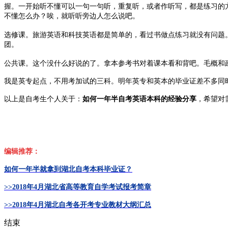
握。一开始听不懂可以一句一句听，重复听，或者作听写，都是练习的
不懂怎么办？唉，就听听旁边人怎么说吧。
选修课。旅游英语和科技英语都是简单的，看过书做点练习就没有问题
团。
公共课。这个没什么好说的了。拿本参考书对着课本看和背吧。毛概和政经
我是英专起点，不用考加试的三科。明年英专和英本的毕业证差不多同
以上是自考生个人关于：
如何一年半自考英语本科的
经验分享
，希望对
编辑推荐：
如何一年半就拿到湖北自考本科毕业证？
>>2018年4月
湖北省高等教育自学考试报考简章
>>2018年4月湖北自考各开考专业教材大纲汇总
结束