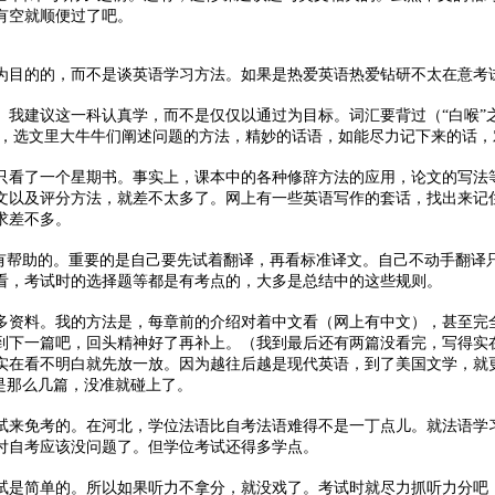
有空就顺便过了吧。
为目的的，而不是谈英语学习方法。如果是热爱英语热爱钻研不太在意考
。我建议这一科认真学，而不是仅仅以通过为目标。词汇要背过（“白喉”
话，选文里大牛牛们阐述问题的方法，精妙的话语，如能尽力记下来的话，
只看了一个星期书。事实上，课本中的各种修辞方法的应用，论文的写法
文以及评分方法，就差不太多了。网上有一些英语写作的套话，找出来记
求差不多。
是有帮助的。重要的是自己要先试着翻译，再看标准译文。自己不动手翻译
看，考试时的选择题等都是有考点的，大多是总结中的这些规则。
多资料。我的方法是，每章前的介绍对着中文看（网上有中文），甚至完
到下一篇吧，回头精神好了再补上。（我到最后还有两篇没看完，写得实在
实在看不明白就先放一放。因为越往后越是现代英语，到了美国文学，就
是那么几篇，没准就碰上了。
试来免考的。在河北，学位法语比自考法语难得不是一丁点儿。就法语学
付自考应该没问题了。但学位考试还得多学点。
试是简单的。所以如果听力不拿分，就没戏了。考试时就尽力抓听力分吧