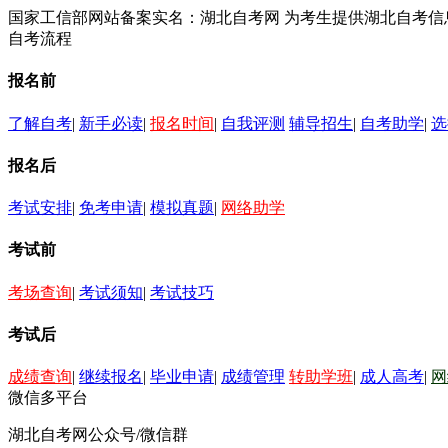
国家工信部网站备案实名：湖北自考网 为考生提供湖北自考
自考流程
报名前
了解自考
|
新手必读
|
报名时间
|
自我评测
辅导招生
|
自考助学
|
选
报名后
考试安排
|
免考申请
|
模拟真题
|
网络助学
考试前
考场查询
|
考试须知
|
考试技巧
考试后
成绩查询
|
继续报名
|
毕业申请
|
成绩管理
转助学班
|
成人高考
|
网
微信多平台
湖北自考网公众号/微信群