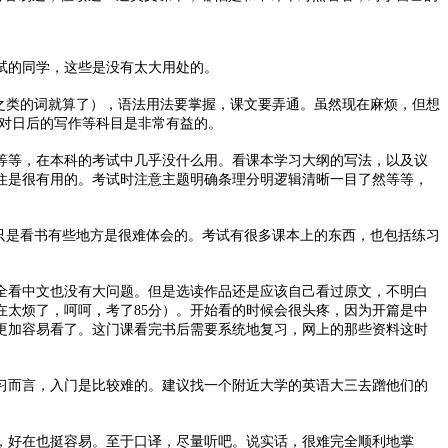
试的同学，这些是没有太大用处的。
之类的词就算了），语法用法要掌握，课文要弄通。虽然现在麻烦，但想
对日后的写作等科目是非常有益的。
等等，在本科的考试中几乎没什么用。看课本学习大纲的写法，以及议
住是很有用的。考试时注意主题明确条理分明逻辑清晰一目了然等等，
只是看书有些地方是很难体会的。考试有很多课本上的东西，也包括练习
全看中文也没有大问题。但是选读作品还是应该自己看过原文，不明白
太烦了，呵呵，考了85分）。开始看的时候会很头疼，因为开篇是中
更加容易看了。这门课看完书后需要系统地复习，网上的那些资料这时
习而言，入门是比较难的。建议找一个附近大学的英语大三去蹭他们的
，好在也挺容易。至于口译，尽量听吧。说实话，很难完全顺利地掌