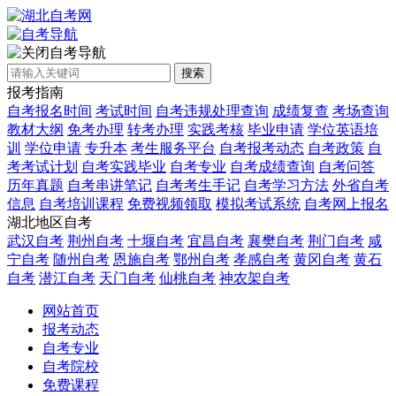
自考导航
搜索
报考指南
自考报名时间
考试时间
自考违规处理查询
成绩复查
考场查询
教材大纲
免考办理
转考办理
实践考核
毕业申请
学位英语培
训
学位申请
专升本
考生服务平台
自考报考动态
自考政策
自
考考试计划
自考实践毕业
自考专业
自考成绩查询
自考问答
历年真题
自考串讲笔记
自考考生手记
自考学习方法
外省自考
信息
自考培训课程
免费视频领取
模拟考试系统
自考网上报名
湖北地区自考
武汉自考
荆州自考
十堰自考
宜昌自考
襄樊自考
荆门自考
咸
宁自考
随州自考
恩施自考
鄂州自考
孝感自考
黄冈自考
黄石
自考
潜江自考
天门自考
仙桃自考
神农架自考
网站首页
报考动态
自考专业
自考院校
免费课程