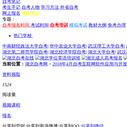
自考笔记
考生手记
自考人物
学习方法
外省自考
网上报名
考生平台
专题：
自考报名时间
考试时间
自考培训
模拟考试
教材大纲
免考办理
热门学校
中南财经政法大学自考
|
华中农业大学自考
|
武汉理工大学自考
|
湖北第二师范学院自考
|
湖北经济学院自考
|
湖北大学自考
|
武汉
当前位置：
湖北自考网
>
2018年4月自考互联网软件应用与开
资料领取
1524
阅读量
视频课程
报名
分享到空间
分享到新浪微博
分享到QQ
分享到微信