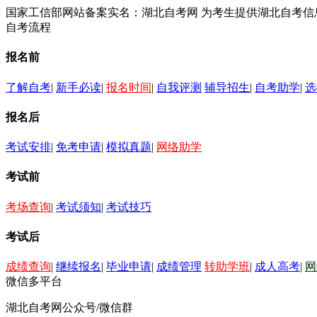
国家工信部网站备案实名：湖北自考网 为考生提供湖北自考
自考流程
报名前
了解自考
|
新手必读
|
报名时间
|
自我评测
辅导招生
|
自考助学
|
选
报名后
考试安排
|
免考申请
|
模拟真题
|
网络助学
考试前
考场查询
|
考试须知
|
考试技巧
考试后
成绩查询
|
继续报名
|
毕业申请
|
成绩管理
转助学班
|
成人高考
|
网
微信多平台
湖北自考网公众号/微信群