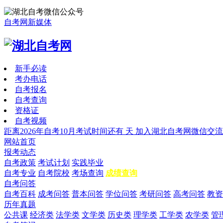
自考网新媒体
新手必读
考办电话
自考报名
自考查询
资格证
自考视频
距离2026年自考10月考试时间还有
天
加入湖北自考网微信交流
网站首页
报考动态
自考政策
考试计划
实践毕业
自考专业
自考院校
考场查询
成绩查询
自考问答
自考百科
成考问答
普本问答
学位问答
考研问答
高考问答
教资
历年真题
公共课
经济类
法学类
文学类
历史类
理学类
工学类
农学类
管