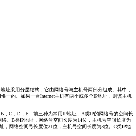
，IP地址采用分层结构，它由网络号与主机号两部分组成。其中，
一的。如果一台Internet主机有两个或多个IP地址，则该主机
类，A，B，C，D，E，前三种为常用IP地址，A类IP的网络号的空间长
机的大型网络。B类IP地址，网络号空间长度为14位，主机号空间长度为
C类IP地址，网络空间号长度位21位，主机号空间长度为8位。C类IP地