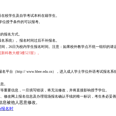
科在校学生及自学考试本科在籍学生。
学位授予条件的可以报考。
合的报名方式。
报名系统）。报名时间过后不补报名。
时间，
26
日为校内学生报名时间。注意：如果校外教学点不统一组织的请
院新科教大楼
5
楼
523
室）。
报名平台（
http:// www.hbee.edu.cn
），进入成人学士学位外语考试报名系
信息。
校等重要信息，一旦填写错误，将无法修改，并将直接影响授予学位。
览、修改网上报名信息及办理现场报名确认手续的唯一标识，考生务必妥
报信息被他人恶意修改。
场报名时