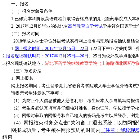
一、报名
（一）报名对象及条件
1.
已修完本科阶段英语课程并取得合格成绩的湖北医药学院成人本
2. 2017
年
12
月份毕业的湖北省
高等教育自学考试
学生符合国家学士
（二）报名时间
2018
年成人学士学位外语考试实行网上报名与现场报名确认相结
1.
网上报名时间：
2017
年
12
月
15
日—
22
日
（
22
日下午
17
时关闭网上
2.
报名现场确认时间：
2017
年
12
月
25
日—
26
日
。
25
日为校外教学点报名
3.
报名现场确认地点：
湖北医药学院继续教育学院（上海路湖北医药学
（三）报名办法
1.
网上报名
网上报名期间，考生登录湖北省教育考试院成人学士学位外语考试
请提示考生注意以下事项：
（
1
）为防止个人信息被他人恶意利用，考生应本人亲自填写网报
（
2
）考生务必认真填写并仔细核对姓名、身份证号、学位授予学
（
3
）网报时获取的网报号和自己输入的密码是考生以后登录、浏
（
4
）网报结束时务必
点击“关闭窗口”退出系统，以防网
网报成功后，考生须在网报预约的时间内
（注意：我校现
结束