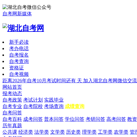
自考网新媒体
新手必读
考办电话
自考报名
自考查询
资格证
自考视频
距离2026年自考10月考试时间还有
天
加入湖北自考网微信交流
网站首页
报考动态
自考政策
考试计划
实践毕业
自考专业
自考院校
考场查询
成绩查询
自考问答
自考百科
成考问答
普本问答
学位问答
考研问答
高考问答
教资
历年真题
公共课
经济类
法学类
文学类
历史类
理学类
工学类
农学类
管