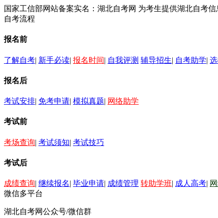
国家工信部网站备案实名：湖北自考网 为考生提供湖北自考
自考流程
报名前
了解自考
|
新手必读
|
报名时间
|
自我评测
辅导招生
|
自考助学
|
选
报名后
考试安排
|
免考申请
|
模拟真题
|
网络助学
考试前
考场查询
|
考试须知
|
考试技巧
考试后
成绩查询
|
继续报名
|
毕业申请
|
成绩管理
转助学班
|
成人高考
|
网
微信多平台
湖北自考网公众号/微信群