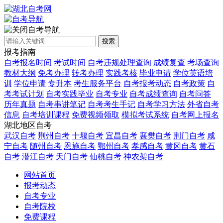
自考导航
搜索
报考指南
自考报名时间
考试时间
自考违规处理查询
成绩复查
考场查询
教材大纲
免考办理
转考办理
实践考核
毕业申请
学位英语培
训
学位申请
专升本
考生服务平台
自考报考动态
自考政策
自
考考试计划
自考实践毕业
自考专业
自考成绩查询
自考问答
历年真题
自考串讲笔记
自考考生手记
自考学习方法
外省自考
信息
自考培训课程
免费视频领取
模拟考试系统
自考网上报名
湖北地区自考
武汉自考
荆州自考
十堰自考
宜昌自考
襄樊自考
荆门自考
咸
宁自考
随州自考
恩施自考
鄂州自考
孝感自考
黄冈自考
黄石
自考
潜江自考
天门自考
仙桃自考
神农架自考
网站首页
报考动态
自考专业
自考院校
免费课程