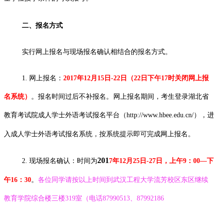
二、报名方式
实行网上报名与现场报名确认相结合的报名方式。
1.
网上报名：
2017年12月15日-22日（22日下午17时关闭网上报
名系统）
。报名时间过后不补报名
。
网上报名期间，
考生登录湖北省
教育考试院成人学士外语考试报名平台（
http://www.hbee.edu.cn/
），进
入成人学士外语考试报名系统，按系统提示即可完成网上报名。
201
2.
现场报名确认：时间为
7
年
12
月
2
5
日
-
27
日
，上午
9
：
00
—下
午
16
：
30
。
各位同学请按以上时间到武汉工程大学流芳校区东区继续
教育学院综合楼三楼
319
室（电话
87990513
、
87992186