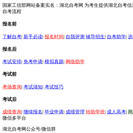
国家工信部网站备案实名：湖北自考网 为考生提供湖北自考
自考流程
报名前
了解自考
|
新手必读
|
报名时间
|
自我评测
辅导招生
|
自考助学
|
选
报名后
考试安排
|
免考申请
|
模拟真题
|
网络助学
考试前
考场查询
|
考试须知
|
考试技巧
考试后
成绩查询
|
继续报名
|
毕业申请
|
成绩管理
转助学班
|
成人高考
|
网
微信多平台
湖北自考网公众号/微信群