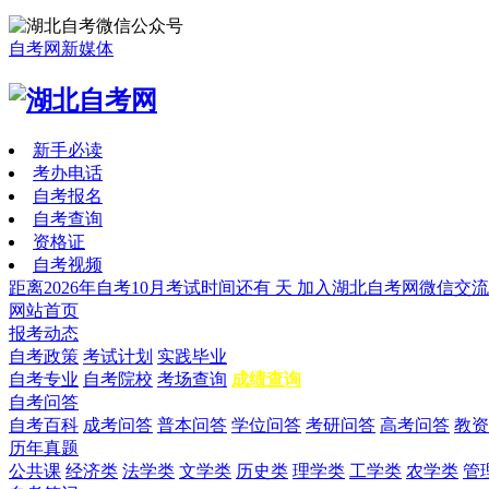
自考网新媒体
新手必读
考办电话
自考报名
自考查询
资格证
自考视频
距离2026年自考10月考试时间还有
天
加入湖北自考网微信交流
网站首页
报考动态
自考政策
考试计划
实践毕业
自考专业
自考院校
考场查询
成绩查询
自考问答
自考百科
成考问答
普本问答
学位问答
考研问答
高考问答
教资
历年真题
公共课
经济类
法学类
文学类
历史类
理学类
工学类
农学类
管