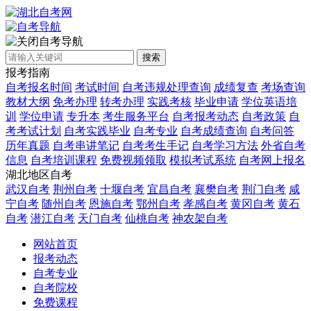
自考导航
搜索
报考指南
自考报名时间
考试时间
自考违规处理查询
成绩复查
考场查询
教材大纲
免考办理
转考办理
实践考核
毕业申请
学位英语培
训
学位申请
专升本
考生服务平台
自考报考动态
自考政策
自
考考试计划
自考实践毕业
自考专业
自考成绩查询
自考问答
历年真题
自考串讲笔记
自考考生手记
自考学习方法
外省自考
信息
自考培训课程
免费视频领取
模拟考试系统
自考网上报名
湖北地区自考
武汉自考
荆州自考
十堰自考
宜昌自考
襄樊自考
荆门自考
咸
宁自考
随州自考
恩施自考
鄂州自考
孝感自考
黄冈自考
黄石
自考
潜江自考
天门自考
仙桃自考
神农架自考
网站首页
报考动态
自考专业
自考院校
免费课程