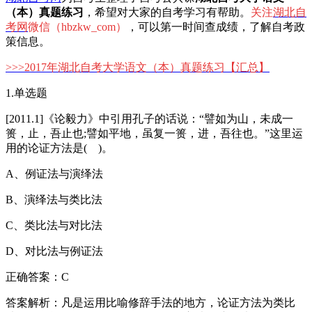
（本）真题练习
，希望对大家的自考学习有帮助。
关注
湖北自
考网
微信（hbzkw_com）
，可以第一时间查成绩，了解自考政
策信息。
>>>
2017年湖北自考大学语文（本）真题练习
【汇总】
1.单选题
[2011.1]《论毅力》中引用孔子的话说：“譬如为山，未成一
篑，止，吾止也;譬如平地，虽复一篑，进，吾往也。”这里运
用的论证方法是( )。
A、例证法与演绎法
B、演绎法与类比法
C、类比法与对比法
D、对比法与例证法
正确答案：C
答案解析：凡是运用比喻修辞手法的地方，论证方法为类比