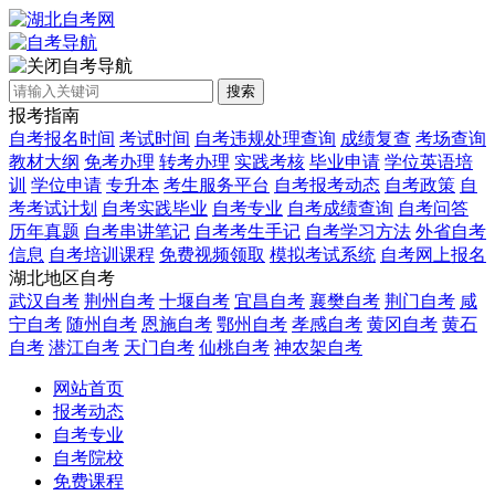
自考导航
搜索
报考指南
自考报名时间
考试时间
自考违规处理查询
成绩复查
考场查询
教材大纲
免考办理
转考办理
实践考核
毕业申请
学位英语培
训
学位申请
专升本
考生服务平台
自考报考动态
自考政策
自
考考试计划
自考实践毕业
自考专业
自考成绩查询
自考问答
历年真题
自考串讲笔记
自考考生手记
自考学习方法
外省自考
信息
自考培训课程
免费视频领取
模拟考试系统
自考网上报名
湖北地区自考
武汉自考
荆州自考
十堰自考
宜昌自考
襄樊自考
荆门自考
咸
宁自考
随州自考
恩施自考
鄂州自考
孝感自考
黄冈自考
黄石
自考
潜江自考
天门自考
仙桃自考
神农架自考
网站首页
报考动态
自考专业
自考院校
免费课程