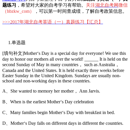
题练习
，希望对大家的自考学习有帮助。
关注
湖北自考网
微信
（hbzkw_com）
，可以第一时间查成绩，了解自考政策信息。
>>>
2017年湖北自考英语（一）真题练习
【汇总】
1.单选题
[填句补文]Mother‘s Day is a special day for everyone! We use this
day to honor our mothers all over the world! ______ It is held on the
second Sunday of May in many countries， such as Australia，
Canada and the United States. It is held exactly three weeks before
Easter Sunday in the United Kingdom. Sundays are usually non-
school and non-working days in these countries.
A、She wanted to memory her mother， Ann Jarvis.
B、When is the earliest Mother‘s Day celebration
C、Many families begin Mother‘s Day with breakfast in bed.
D、Mother‘s Day falls on different days in different the countries.