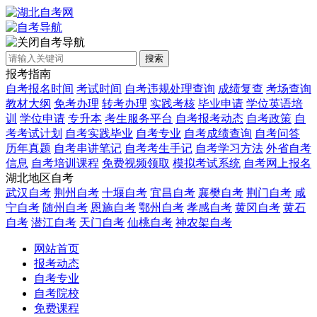
自考导航
搜索
报考指南
自考报名时间
考试时间
自考违规处理查询
成绩复查
考场查询
教材大纲
免考办理
转考办理
实践考核
毕业申请
学位英语培
训
学位申请
专升本
考生服务平台
自考报考动态
自考政策
自
考考试计划
自考实践毕业
自考专业
自考成绩查询
自考问答
历年真题
自考串讲笔记
自考考生手记
自考学习方法
外省自考
信息
自考培训课程
免费视频领取
模拟考试系统
自考网上报名
湖北地区自考
武汉自考
荆州自考
十堰自考
宜昌自考
襄樊自考
荆门自考
咸
宁自考
随州自考
恩施自考
鄂州自考
孝感自考
黄冈自考
黄石
自考
潜江自考
天门自考
仙桃自考
神农架自考
网站首页
报考动态
自考专业
自考院校
免费课程