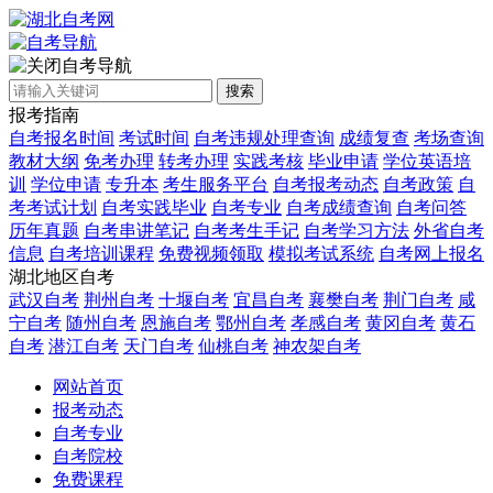
自考导航
搜索
报考指南
自考报名时间
考试时间
自考违规处理查询
成绩复查
考场查询
教材大纲
免考办理
转考办理
实践考核
毕业申请
学位英语培
训
学位申请
专升本
考生服务平台
自考报考动态
自考政策
自
考考试计划
自考实践毕业
自考专业
自考成绩查询
自考问答
历年真题
自考串讲笔记
自考考生手记
自考学习方法
外省自考
信息
自考培训课程
免费视频领取
模拟考试系统
自考网上报名
湖北地区自考
武汉自考
荆州自考
十堰自考
宜昌自考
襄樊自考
荆门自考
咸
宁自考
随州自考
恩施自考
鄂州自考
孝感自考
黄冈自考
黄石
自考
潜江自考
天门自考
仙桃自考
神农架自考
网站首页
报考动态
自考专业
自考院校
免费课程