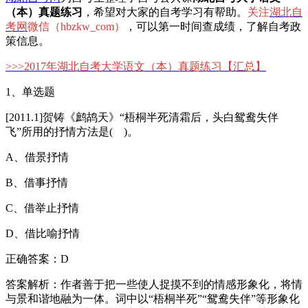
（本）真题练习
，希望对大家的自考学习有帮助。
关注
湖北自
考网
微信（hbzkw_com）
，可以第一时间查成绩，了解自考政
策信息。
>>>
2017年湖北自考大学语文（本）真题练习
【汇总】
1、单选题
[2011.1]贺铸《鹧鸪天》“梧桐半死清霜后，头白鸳鸯失伴
飞”所用的抒情方法是( )。
A、借景抒情
B、借事抒情
C、借举止抒情
D、借比喻抒情
正确答案：D
答案解析：作者善于把一些使人捉摸不到的情感形象化，将情
与景和谐地融为一体。词中以“梧桐半死”“鸳鸯失伴”等形象化