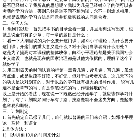
是否已经树立了我所说的思想呢？我以为凡是已经树立了的便可以参
考我的学习方法，否则只好是道不同不相为谋，念不一则难以相用。
也就是说我的学习方法是同意并积极实践的志同道合者。
二、学习方法
1. 拿到书以后，首先把本书的目录全看一遍，并且用树法写出来，也
就是说全书有多少章，每一章的题目是什么；
2. 看一下大纲里说的为什么要开这门课，如邓小平理论，为什么要开
这门课，开这门的重大意义是什么？对于我们自学者有什么用处？
这是为了提高对本课程的整体映像，向邓小平理论都是关于我国社会
主义建设，也就是现在的国家治理都是以他为依据的，理解了这个了
就好学了；
3. 用三到四天的时间认真的把第一章看几遍，读几遍，写几遍，虽然
有点难，或是生疏不好读，不好记，但对于自考者来说，这几天下的
的功夫是决对划算的，对于以后的学习就有极大的指导作用。 说写几
遍不是全章节的写，而是作笔记式的写，作理解般的写。
以上是开始的看法，现在说一下既然已经开始学了，就应该作学习计
划了，有了计划就如同行车有了路，按路走就不会迷失方向，走起来
也容易和顺畅。
三、计划制定
1. 首先确定自己报了几门，咱们就以普遍的三门来介绍，如邓小平理
论，马哲，和语文
2.具体方法：
1） 以4月到10月的时间来计划