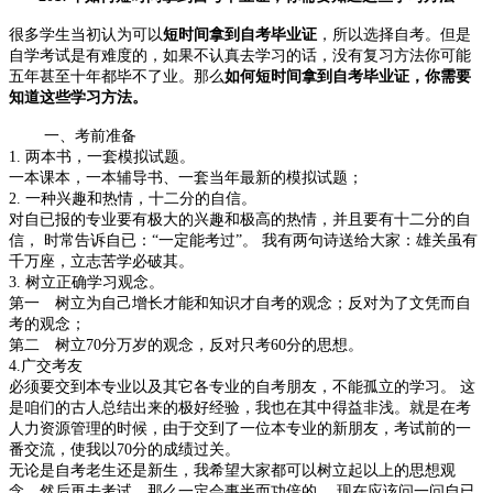
很多学生当初认为可以
短时间拿到自考毕业证
，所以选择自考。
但是
自学考试是有难度的，如果不认真去学习的话，没有复习方法你可能
五年甚至十年都毕不了业。那么
如何短时间拿到自考毕业证，你需要
知道这些学习方法。
一、考前准备
1. 两本书，一套模拟试题。
一本课本，一本辅导书、一套当年最新的模拟试题；
2. 一种兴趣和热情，十二分的自信。
对自已报的专业要有极大的兴趣和极高的热情，并且要有十二分的自
信， 时常告诉自已：“一定能考过”。 我有两句诗送给大家：雄关虽有
千万座，立志苦学必破其。
3. 树立正确学习观念。
第一 树立为自己增长才能和知识才自考的观念；反对为了文凭而自
考的观念；
第二 树立70分万岁的观念，反对只考60分的思想。
4.广交考友
必须要交到本专业以及其它各专业的自考朋友，不能孤立的学习。 这
是咱们的古人总结出来的极好经验，我也在其中得益非浅。就是在考
人力资源管理的时候，由于交到了一位本专业的新朋友，考试前的一
番交流，使我以70分的成绩过关。
无论是自考老生还是新生，我希望大家都可以树立起以上的思想观
念，然后再去考试，那么一定会事半而功倍的。 现在应该问一问自已