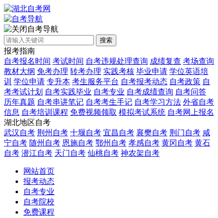
自考导航
搜索
报考指南
自考报名时间
考试时间
自考违规处理查询
成绩复查
考场查询
教材大纲
免考办理
转考办理
实践考核
毕业申请
学位英语培
训
学位申请
专升本
考生服务平台
自考报考动态
自考政策
自
考考试计划
自考实践毕业
自考专业
自考成绩查询
自考问答
历年真题
自考串讲笔记
自考考生手记
自考学习方法
外省自考
信息
自考培训课程
免费视频领取
模拟考试系统
自考网上报名
湖北地区自考
武汉自考
荆州自考
十堰自考
宜昌自考
襄樊自考
荆门自考
咸
宁自考
随州自考
恩施自考
鄂州自考
孝感自考
黄冈自考
黄石
自考
潜江自考
天门自考
仙桃自考
神农架自考
网站首页
报考动态
自考专业
自考院校
免费课程