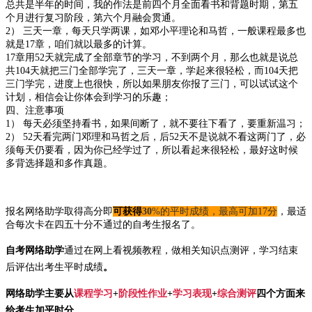
总共是半年的时间，我的作法是前四个月全面看书和背题时期，第五
个月进行复习阶段，第六个月融会贯通。
2） 三天一章，每天只学两课，如邓小平理论和马哲，一般课程最多也
就是17章，咱们就以最多的计算。
17章用52天就完成了全部章节的学习，不到两个月，那么也就是说总
共104天就把三门全部学完了，三天一章，学起来很轻松，而104天把
三门学完，进度上也很快，所以如果朋友你报了三门，可以试试这个
计划，相信会让你体会到学习的乐趣；
四、注意事项
1） 每天必须坚持看书，如果间断了，就不要往下看了，要重新温习；
2） 52天看完两门邓理和马哲之后，后52天不是说就不看这两门了，必
须每天仍要看，因为你已经学过了，所以看起来很轻松，最好这时候
多背选择题和多作真题。
报名网络助学取得高分即
可获得
30
%的平时成绩，最高可加17分
，最适
合每次卡在四五十分不通过的自考生报名了。
自考网络助学
通过在网上看视频教程，做相关知识点测评，学习结束
后评估出考生
平时
成绩
。
网络助学主要从
课程学习
+
阶段性作业
+
学习表现
+
综合测评
四个方面来
给考生加平时分。