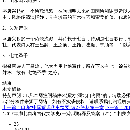
1、山水田园诗派：
盛唐兴起的一个诗歌流派。在陶渊明以来的田园诗和谢灵运以
主，风格多清淡恬静，具有较高的艺术技巧和审美价值。代表
2、边塞诗派：
盛唐兴起的一个诗歌流派。其诗长于七言，特别是七言歌行，
壮。代表诗人有王昌龄、王之涣、王翰、崔颢、李颀等，而以高
3、七绝圣手：
指盛唐诗人王昌龄，他大力用七绝写作，留存下来有七十馀首
并称，故有“七绝圣手”之称。
结束
本文标签
特别声明：1.凡本网注明稿件来源为“湖北自考网”的，转载必须注明
2.部分稿件来源于网络，如有不实或侵权，请联系我们沟通解
上一篇：自考“中国近现代史纲要”复习资料第一章
下一篇：20
"2017年湖北自考古代文学史(一)名词解释及答案（25）" 相关
25
2023-03