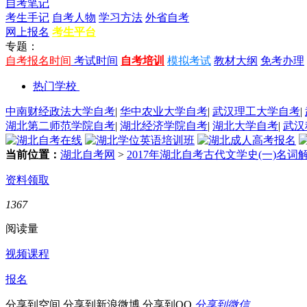
自考笔记
考生手记
自考人物
学习方法
外省自考
网上报名
考生平台
专题：
自考报名时间
考试时间
自考培训
模拟考试
教材大纲
免考办理
热门学校
中南财经政法大学自考
|
华中农业大学自考
|
武汉理工大学自考
|
湖北第二师范学院自考
|
湖北经济学院自考
|
湖北大学自考
|
武汉
当前位置：
湖北自考网
>
2017年湖北自考古代文学史(一)名词
资料领取
1367
阅读量
视频课程
报名
分享到空间
分享到新浪微博
分享到QQ
分享到微信