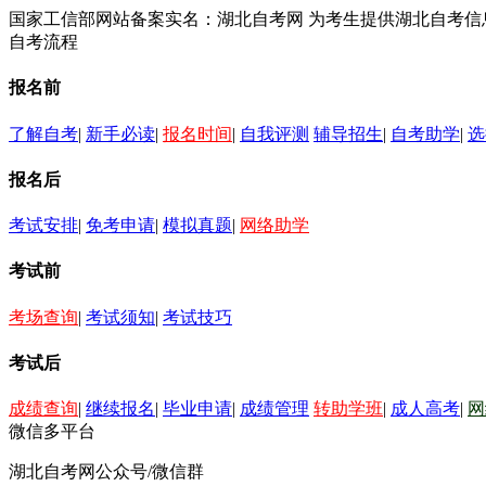
国家工信部网站备案实名：湖北自考网 为考生提供湖北自考
自考流程
报名前
了解自考
|
新手必读
|
报名时间
|
自我评测
辅导招生
|
自考助学
|
选
报名后
考试安排
|
免考申请
|
模拟真题
|
网络助学
考试前
考场查询
|
考试须知
|
考试技巧
考试后
成绩查询
|
继续报名
|
毕业申请
|
成绩管理
转助学班
|
成人高考
|
网
微信多平台
湖北自考网公众号/微信群