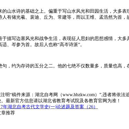
来的山水诗的基础之上。偏重于写山水风光和田园生活，大多表
诗人有储光羲、裴迪、丘为、常建等，而以王维、孟浩然为首，故
善于描写边塞风光和战争生活，表现征人思妇的思想感情，大多
适、岑参为首。故后人也称“高岑诗派”。
绝句，约为存诗的五分之二。他的七绝不仅数量多，质量也高，
“稿件来源：湖北自考网（www.hbzkw.com）”,违者将依法
决。最新官方信息请以湖北省教育考试院及各教育官网为准！
17年湖北自考古代文学史(一)论述题及答案（26）
文章推荐