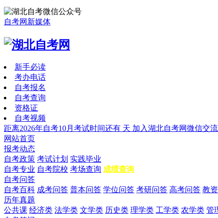
自考网新媒体
新手必读
考办电话
自考报名
自考查询
资格证
自考视频
距离2026年自考10月考试时间还有
天
加入湖北自考网微信交流
网站首页
报考动态
自考政策
考试计划
实践毕业
自考专业
自考院校
考场查询
成绩查询
自考问答
自考百科
成考问答
普本问答
学位问答
考研问答
高考问答
教资
历年真题
公共课
经济类
法学类
文学类
历史类
理学类
工学类
农学类
管