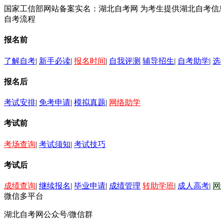
国家工信部网站备案实名：湖北自考网 为考生提供湖北自考
自考流程
报名前
了解自考
|
新手必读
|
报名时间
|
自我评测
辅导招生
|
自考助学
|
选
报名后
考试安排
|
免考申请
|
模拟真题
|
网络助学
考试前
考场查询
|
考试须知
|
考试技巧
考试后
成绩查询
|
继续报名
|
毕业申请
|
成绩管理
转助学班
|
成人高考
|
网
微信多平台
湖北自考网公众号/微信群