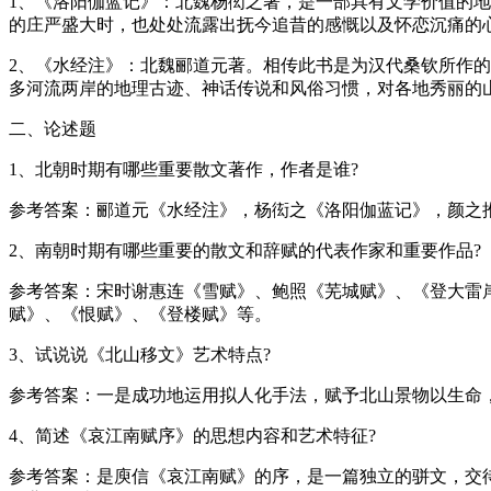
1、《洛阳伽蓝记》：北魏杨衒之著，是一部具有文学价值的
的庄严盛大时，也处处流露出抚今追昔的感慨以及怀恋沉痛的
2、《水经注》：北魏郦道元著。相传此书是为汉代桑钦所作
多河流两岸的地理古迹、神话传说和风俗习惯，对各地秀丽的
二、论述题
1、北朝时期有哪些重要散文著作，作者是谁?
参考答案：郦道元《水经注》，杨衒之《洛阳伽蓝记》，颜之
2、南朝时期有哪些重要的散文和辞赋的代表作家和重要作品?
参考答案：宋时谢惠连《雪赋》、鲍照《芜城赋》、《登大雷
赋》、《恨赋》、《登楼赋》等。
3、试说说《北山移文》艺术特点?
参考答案：一是成功地运用拟人化手法，赋予北山景物以生命，
4、简述《哀江南赋序》的思想内容和艺术特征?
参考答案：是庾信《哀江南赋》的序，是一篇独立的骈文，交