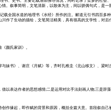
地理书、史书。主要记载洛阳佛寺情况，同时记录了众多的社会
心情。叙事简明，文笔清新，以散体为主，间以骈偶句式，是一
的记载全国水道的地理书《水经》所作的注。郦道元引书四百多
山川作了生动的描绘，文笔简洁精美，具有很高的文学性，对后
推《颜氏家训》。
岸与妹书》、谢庄《月赋》等，齐时孔稚圭《北山移文》、梁时
借以表达作者的思想感情;二是运用对比手法刻画人物;三是辞
待创作缘起，即作赋的背景和原因，概括全篇大意。首段叙自己