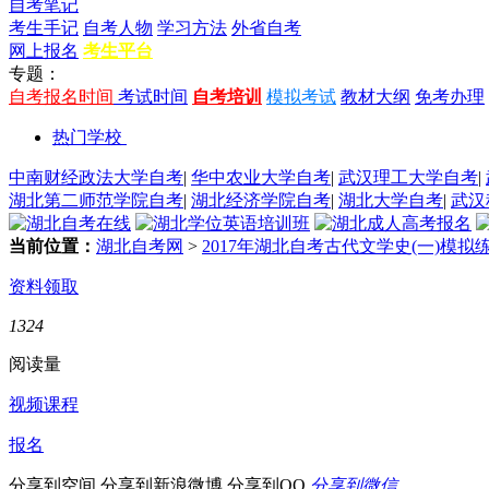
自考笔记
考生手记
自考人物
学习方法
外省自考
网上报名
考生平台
专题：
自考报名时间
考试时间
自考培训
模拟考试
教材大纲
免考办理
热门学校
中南财经政法大学自考
|
华中农业大学自考
|
武汉理工大学自考
|
湖北第二师范学院自考
|
湖北经济学院自考
|
湖北大学自考
|
武汉
当前位置：
湖北自考网
>
2017年湖北自考古代文学史(一)模拟
资料领取
1324
阅读量
视频课程
报名
分享到空间
分享到新浪微博
分享到QQ
分享到微信