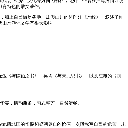
、政治、经济、文化等方面的材料，此外，作者在描写洛阳寺院
部有特色的散文著作。
种，加上自己游历各地、跋涉山川的见闻注《水经》，叙述了许
代山水游记文学有很大影响。
丘迟《与陈伯之书》，吴均《与朱元思书》，以及江淹的《别
藻华美，情韵兼备，句式整齐，自然流畅。
被羁留北国的怅恨和梁朝覆亡的怆痛，次段叙写自己的危苦，末