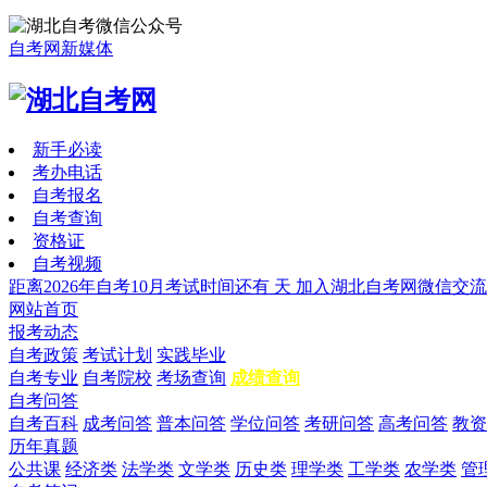
自考网新媒体
新手必读
考办电话
自考报名
自考查询
资格证
自考视频
距离2026年自考10月考试时间还有
天
加入湖北自考网微信交流
网站首页
报考动态
自考政策
考试计划
实践毕业
自考专业
自考院校
考场查询
成绩查询
自考问答
自考百科
成考问答
普本问答
学位问答
考研问答
高考问答
教资
历年真题
公共课
经济类
法学类
文学类
历史类
理学类
工学类
农学类
管