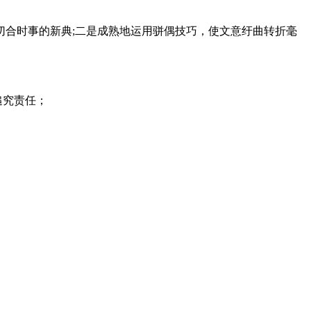
合时事的新典;二是成熟地运用骈偶技巧，使文意纡曲转折毫
追究责任；