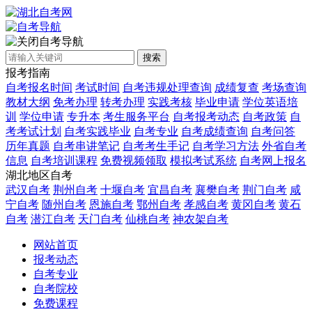
自考导航
搜索
报考指南
自考报名时间
考试时间
自考违规处理查询
成绩复查
考场查询
教材大纲
免考办理
转考办理
实践考核
毕业申请
学位英语培
训
学位申请
专升本
考生服务平台
自考报考动态
自考政策
自
考考试计划
自考实践毕业
自考专业
自考成绩查询
自考问答
历年真题
自考串讲笔记
自考考生手记
自考学习方法
外省自考
信息
自考培训课程
免费视频领取
模拟考试系统
自考网上报名
湖北地区自考
武汉自考
荆州自考
十堰自考
宜昌自考
襄樊自考
荆门自考
咸
宁自考
随州自考
恩施自考
鄂州自考
孝感自考
黄冈自考
黄石
自考
潜江自考
天门自考
仙桃自考
神农架自考
网站首页
报考动态
自考专业
自考院校
免费课程