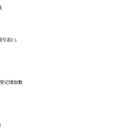
额
引起( )。
方登记增加数
额