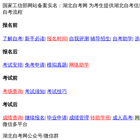
国家工信部网站备案实名：湖北自考网 为考生提供湖北自考
自考流程
报名前
了解自考
|
新手必读
|
报名时间
|
自我评测
辅导招生
|
自考助学
|
选
报名后
考试安排
|
免考申请
|
模拟真题
|
网络助学
考试前
考场查询
|
考试须知
|
考试技巧
考试后
成绩查询
|
继续报名
|
毕业申请
|
成绩管理
转助学班
|
成人高考
|
网
微信多平台
湖北自考网公众号/微信群