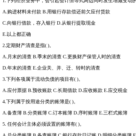
1.下列经济业务中，会引起会计恒等式两边同时发生增减变动的是
A.购进材料未付款 B.用银行存款偿还前欠应付货款
C.向银行借款，存入银行 D.从银行提取现金
E.以上都正确
2.定期财产清查是指( )。
A.月末的清查 B.季末的清查 C.更换财产保管人时的清查
D.年末的清查 E.企业关、并、迁、转时的清查
3.下列各项属于流动负债的项目有( )。
A.应付票据 B.预收账款 C.长期借款 D.应收账款 E.应交税金
4.下列属于按用途分类的账簿是( )。
A.备查簿 B.分类账簿 C.订本账簿 D.序时账簿 E.三栏式账簿
5. 任何会计主体必须设置的账簿有( )。
A.总分类账簿 B.备查账簿 C.银行存款日记账 D.明细分类账簿 