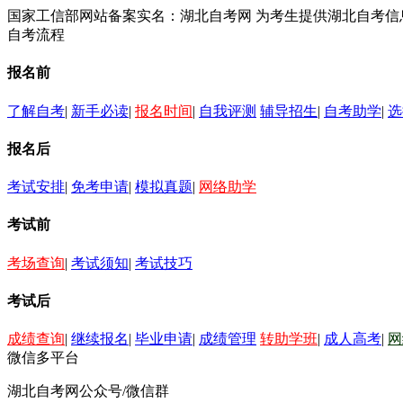
国家工信部网站备案实名：湖北自考网 为考生提供湖北自考
自考流程
报名前
了解自考
|
新手必读
|
报名时间
|
自我评测
辅导招生
|
自考助学
|
选
报名后
考试安排
|
免考申请
|
模拟真题
|
网络助学
考试前
考场查询
|
考试须知
|
考试技巧
考试后
成绩查询
|
继续报名
|
毕业申请
|
成绩管理
转助学班
|
成人高考
|
网
微信多平台
湖北自考网公众号/微信群