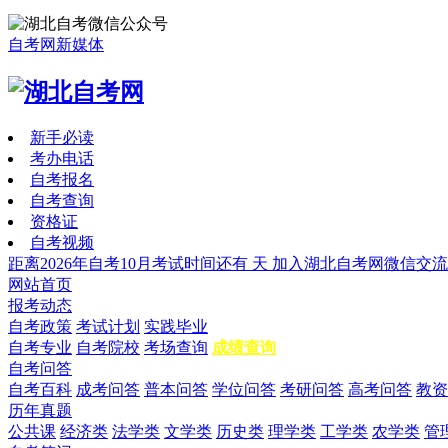
自考网新媒体
新手必读
考办电话
自考报名
自考查询
资格证
自考视频
距离2026年自考10月考试时间还有
天
加入湖北自考网微信交流
网站首页
报考动态
自考政策
考试计划
实践毕业
自考专业
自考院校
考场查询
成绩查询
自考问答
自考百科
成考问答
普本问答
学位问答
考研问答
高考问答
教资
历年真题
公共课
经济类
法学类
文学类
历史类
理学类
工学类
农学类
管