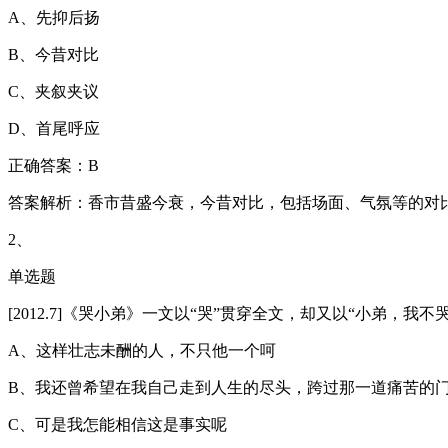
A、先抑后扬
B、今昔对比
C、夹叙夹议
D、首尾呼应
正确答案：B
答案解析：香市昔盛今衰，今昔对比，包括场面、气氛等的对
2、
单选题
[2012.7]《哭小弟》一文以“哭”贯穿全文，却又以“小弟，
A、这样壮志未酬的人，不只他一个呵
B、我还曾希望在我自己走到人生的尽头，跨过那一道痛苦的
C、可是我怎能相信这是事实呢