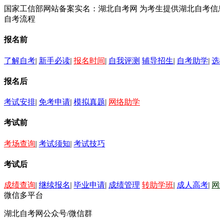
国家工信部网站备案实名：湖北自考网 为考生提供湖北自考
自考流程
报名前
了解自考
|
新手必读
|
报名时间
|
自我评测
辅导招生
|
自考助学
|
选
报名后
考试安排
|
免考申请
|
模拟真题
|
网络助学
考试前
考场查询
|
考试须知
|
考试技巧
考试后
成绩查询
|
继续报名
|
毕业申请
|
成绩管理
转助学班
|
成人高考
|
网
微信多平台
湖北自考网公众号/微信群