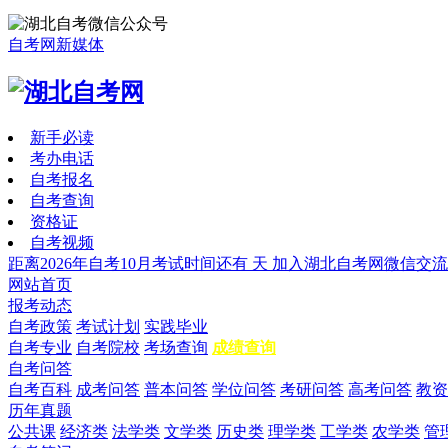
自考网新媒体
新手必读
考办电话
自考报名
自考查询
资格证
自考视频
距离2026年自考10月考试时间还有
天
加入湖北自考网微信交流
网站首页
报考动态
自考政策
考试计划
实践毕业
自考专业
自考院校
考场查询
成绩查询
自考问答
自考百科
成考问答
普本问答
学位问答
考研问答
高考问答
教资
历年真题
公共课
经济类
法学类
文学类
历史类
理学类
工学类
农学类
管