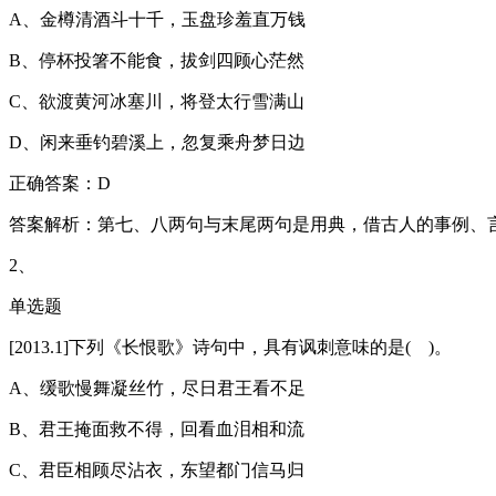
A、金樽清酒斗十千，玉盘珍羞直万钱
B、停杯投箸不能食，拔剑四顾心茫然
C、欲渡黄河冰塞川，将登太行雪满山
D、闲来垂钓碧溪上，忽复乘舟梦日边
正确答案：D
答案解析：第七、八两句与末尾两句是用典，借古人的事例、
2、
单选题
[2013.1]下列《长恨歌》诗句中，具有讽刺意味的是( )。
A、缓歌慢舞凝丝竹，尽日君王看不足
B、君王掩面救不得，回看血泪相和流
C、君臣相顾尽沾衣，东望都门信马归