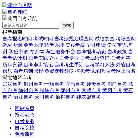
自考导航
搜索
报考指南
自考报名时间
考试时间
自考违规处理查询
成绩复查
考场查询
教材大纲
免考办理
转考办理
实践考核
毕业申请
学位英语培
训
学位申请
专升本
考生服务平台
自考报考动态
自考政策
自
考考试计划
自考实践毕业
自考专业
自考成绩查询
自考问答
历年真题
自考串讲笔记
自考考生手记
自考学习方法
外省自考
信息
自考培训课程
免费视频领取
模拟考试系统
自考网上报名
湖北地区自考
武汉自考
荆州自考
十堰自考
宜昌自考
襄樊自考
荆门自考
咸
宁自考
随州自考
恩施自考
鄂州自考
孝感自考
黄冈自考
黄石
自考
潜江自考
天门自考
仙桃自考
神农架自考
网站首页
报考动态
自考专业
自考院校
免费课程