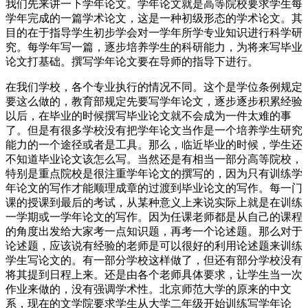
我们先来讲一下学年论文。学年论文就是高等院校要求学生每
学年完成的一篇学术论文，这是一种初级形态的学术论文。其
目的在于指导学生初步学会对一学年所学专业知识进行科学研
究。每学年写一篇，逐步培养学生的科研能力，为将来写毕业
论文打基础。撰写学年论文要在导师的指导下进行。
在我们学校，各个专业执行的情况不同。这个是学位条例规定
要这么做的，教育部规定先要写学年论文，逐步逐步积累经验
以后，在毕业的时候撰写毕业论文就不会成为一件太难的事
了。但是有很多学校没有把学年论文当作是一个培养学生研究
能力的一个途径或者是工具。那么，临近毕业的时候，学生还
不知道毕业论文该怎么写。当然还是有相当一部分高等院校，
特别是重点院校是很注重学年论文的撰写的，因为只有训练学
年论文的写作才能顺理成章的过渡到毕业论文的写作。每一门
课的授课到最后的考试，从某种意义上来说实际上就是在训练
一学期或一学年论文的写作。因为任课老师都是从自己的课程
的角度出发给大家考一点知识题，再考一个论述题。那么对于
论述题，应该说有经验的老师是可以很好的利用论述题来训练
学生写论文的。有一部分学校这样做了，但还有部分学校没有
将其提到日程上来。还是由各个老师具体要求，让学生当一次
作业来做的，没有强调学术性。北京师范大学的原来的中文
系，现在的文学院要求学生从大学二年级开始训练写学年论