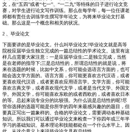
文，在“五四”或者“七一”、“一二九”等特殊的日子进行论文竞
赛，对学生进行论文写作训练。那么在每学年，每一位任课老
师都有责任去训练学生撰写学年论文，为将来毕业论文打基
础。那么这是一个概念和相关的状况。
2 、毕业论文
下面要讲的是毕业论文。什么叫毕业论文?毕业论文就是高等
院校应届毕业生独立完成的一篇总结性的学术论文。这里有这
样几点需要大家注意：一是应届毕业生;二是独立完成，当然
是在老师的指导下;三是总结性的，所谓总结性的就是说，将
来在选题的时候，比如中文系，你可能会选语言方面的，也可
能会选文学方面的。语言方面，你可能更喜欢古代汉语，或者
更喜欢现代汉语，或者更喜欢应用语言学。文学方面，你可能
喜欢古典文学，或者喜欢现代文学，或者是当代文学、外国文
学。外国文学，你可能喜欢东欧的或者西欧的，或者喜欢日本
的等。总起来说专业分的比较强。为什么说是总结性的呢?尽
管你选择的选题可能是你所学的四年来最感兴趣的的题目，但
要真正写出一篇象样的、合格的毕业论文，需要调动各种基础
知识。所以我们可以通过毕业论文来检查一下你四年或三年半
学习的基础知识、基本理论和技能都处在一个什么水平上。因
此，从这个意义上来说毕业论文具有总结性。