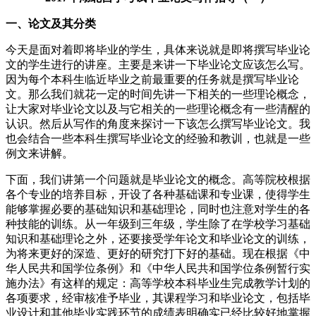
一、论文及其分类
今天是面对着即将毕业的学生，具体来说就是即将撰写毕业论
文的学生进行的讲座。主要是来讲一下毕业论文应该怎么写。
因为每个
本科
生临近毕业之前最重要的任务就是撰写毕业论
文。那么我们就花一定的时间先讲一下相关的一些理论概念，
让大家对毕业论文以及与它相关的一些理论概念有一些清醒的
认识。然后从写作的角度来探讨一下该怎么撰写毕业论文。我
也会结合一些本科生撰写毕业论文的经验和教训，也就是一些
例文来讲解。
下面，我们讲第一个问题就是毕业论文的概念。高等院校根据
各个专业的培养目标，开设了各种基础课和专业课，使得学生
能够掌握必要的基础知识和基础理论，同时也注意对学生的各
种技能的训练。从一年级到三年级，学生除了在学校学习基础
知识和基础理论之外，还要接受学年论文和毕业论文的训练，
为将来更好的深造、更好的研究打下好的基础。现在根据《中
华人民共和国学位条例》和《中华人民共和国学位条例暂行实
施办法》有这样的规定：高等学校本科毕业生完成教学计划的
各项要求，经审核准予毕业，其课程学习和毕业论文，包括毕
业设计和其他毕业实践环节的成绩表明确实已经比较好地掌握