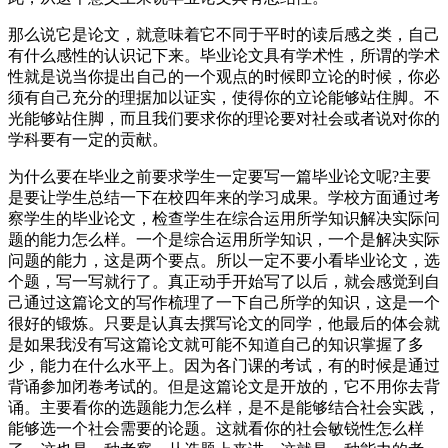
那么说它是论文，就意味着它不同于平时的
读后感
之类，自己
有什么感性的认识记下来。毕业论文具有学术性，所谓的学术
性就是说当你提出自己的一个观点的时候即立论的时候，你必
须有自己充分的理据加以证实，使得你的立论能够站住脚。不
光能够站住脚，而且我们要求你的理论要对社会或者说对你的
学科要有一定的贡献。
为什么要在毕业之前要求学生一定要写一篇毕业论文呢?主要
是要让学生总结一下在校四年来的学习成果。学校方面通过考
察学生的毕业论文，检查学生在综合运用所学知识解决实际问
题的能力怎么样。一个是综合运用所学知识，一个是解决实际
问题的能力，这是两个要点。所以一定不要小看毕业论文，选
个题，写一写就行了。真正动手开始写了以后，就会感觉到自
己通过这篇论文的写作梳理了一下自己所学的知识，这是一个
很好的锻炼。只要是认真去撰写论文的同学，他最后的体会就
是如果我没有写这篇论文就可能不知道自己的知识掌握了多
少，能力在什么水平上。因为各门课的考试，有的时候是通过
背诵参加闭卷考试的。但是这篇论文是开放的，它不用你去背
诵。主要看你的选题能力怎么样，是不是能够结合社会实践，
能够选一个社会需要的论题。这就看你的社会敏锐性怎么样