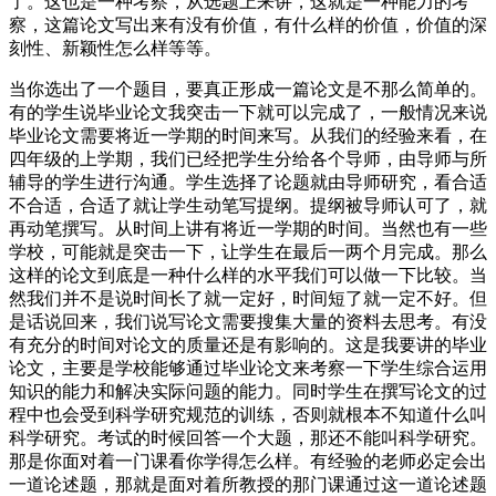
了。这也是一种考察，从选题上来讲，这就是一种能力的考
察，这篇论文写出来有没有价值，有什么样的价值，价值的深
刻性、新颖性怎么样等等。
当你选出了一个题目，要真正形成一篇论文是不那么简单的。
有的学生说毕业论文我突击一下就可以完成了，一般情况来说
毕业论文需要将近一学期的时间来写。从我们的经验来看，在
四年级的上学期，我们已经把学生分给各个导师，由导师与所
辅导的学生进行沟通。学生选择了论题就由导师研究，看合适
不合适，合适了就让学生动笔写提纲。提纲被导师认可了，就
再动笔撰写。从时间上讲有将近一学期的时间。当然也有一些
学校，可能就是突击一下，让学生在最后一两个月完成。那么
这样的论文到底是一种什么样的水平我们可以做一下比较。当
然我们并不是说时间长了就一定好，时间短了就一定不好。但
是话说回来，我们说写论文需要搜集大量的资料去思考。有没
有充分的时间对论文的质量还是有影响的。这是我要讲的毕业
论文，主要是学校能够通过毕业论文来考察一下学生综合运用
知识的能力和解决实际问题的能力。同时学生在撰写论文的过
程中也会受到科学研究规范的训练，否则就根本不知道什么叫
科学研究。考试的时候回答一个大题，那还不能叫科学研究。
那是你面对着一门课看你学得怎么样。有经验的老师必定会出
一道论述题，那就是面对着所教授的那门课通过这一道论述题