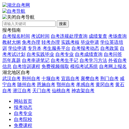
自考导航
搜索
报考指南
自考报名时间
考试时间
自考违规处理查询
成绩复查
考场查询
教材大纲
免考办理
转考办理
实践考核
毕业申请
学位英语培
训
学位申请
专升本
考生服务平台
自考报考动态
自考政策
自
考考试计划
自考实践毕业
自考专业
自考成绩查询
自考问答
历年真题
自考串讲笔记
自考考生手记
自考学习方法
外省自考
信息
自考培训课程
免费视频领取
模拟考试系统
自考网上报名
湖北地区自考
武汉自考
荆州自考
十堰自考
宜昌自考
襄樊自考
荆门自考
咸
宁自考
随州自考
恩施自考
鄂州自考
孝感自考
黄冈自考
黄石
自考
潜江自考
天门自考
仙桃自考
神农架自考
网站首页
报考动态
自考专业
自考院校
免费课程