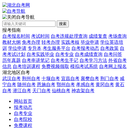
自考导航
搜索
报考指南
自考报名时间
考试时间
自考违规处理查询
成绩复查
考场查询
教材大纲
免考办理
转考办理
实践考核
毕业申请
学位英语培
训
学位申请
专升本
考生服务平台
自考报考动态
自考政策
自
考考试计划
自考实践毕业
自考专业
自考成绩查询
自考问答
历年真题
自考串讲笔记
自考考生手记
自考学习方法
外省自考
信息
自考培训课程
免费视频领取
模拟考试系统
自考网上报名
湖北地区自考
武汉自考
荆州自考
十堰自考
宜昌自考
襄樊自考
荆门自考
咸
宁自考
随州自考
恩施自考
鄂州自考
孝感自考
黄冈自考
黄石
自考
潜江自考
天门自考
仙桃自考
神农架自考
网站首页
报考动态
自考专业
自考院校
免费课程