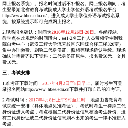
网上报名系统）。报名时间过后不补报名。网上报名期间，考
生登录湖北省教育考试院成人学士学位外语考试报名平台
http://www.hbee.edu.cn/，进入成人学士学位外语考试报名系
统。按系统提示即可完成网上报名。
2.现场报名确认：时间为
2016年12月26日-28日
。各函授站、
教学点在此规定的时间段内，由1-2名工作人员带领学生到我
院自考中心（武汉工程大学流芳校区东区综合楼三楼320室）
集中办理缴费、刷验二代身份证、照相等现场确认手续。现场
确认时需带齐以下资料：二代身份证原件、报名费50元、文具
费10元。
三、考试安排
1.准考证下载时间：
2017年4月2日至8日
早上
。届时考生可登
录报名网站http://www. hbee.edu.cn下载并打印自己的准考证。
2.考试时间：
2017年4月8日上午9时至11时
，地点由省教育考
试院统一安排（具体地点见准考证）。考试时考生一律刷二代
身份证进入考点，考点根据二代身份证信息核验考生身份。没
有二代身份证或二代身份证信息刷不出来的考生一律不准进入
考点。